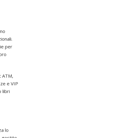
ono
onali.
ie per
loro
at ATM,
nze e VIP
 libri
za lo
o gestite