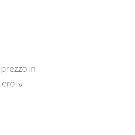
 prezzo in
lierò!