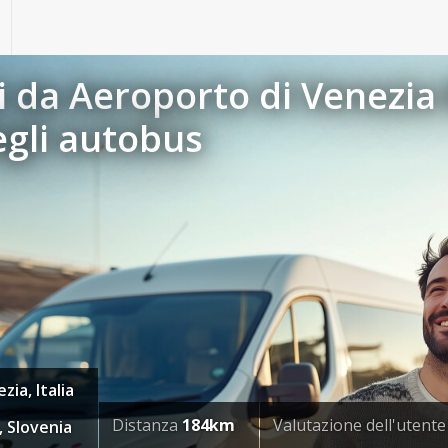
 da Aeroporto di Venezia 
egli autobus
ia, Italia
Distanza
184km
Valutazione dell'utent
, Slovenia