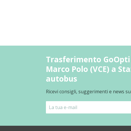
Trasferimento GoOpti 
Marco Polo (VCE) a Sta
autobus
Ricevi consigli, suggerimenti e news su