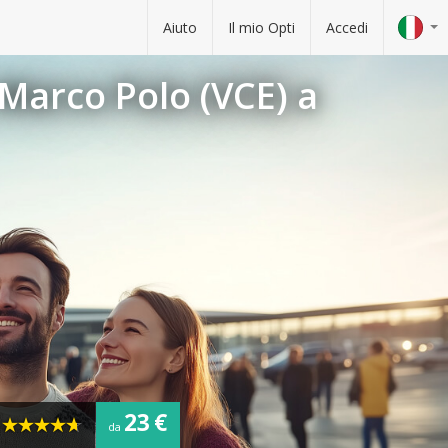
Aiuto
Il mio Opti
Accedi
Marco Polo (VCE) a
23 €
e
da