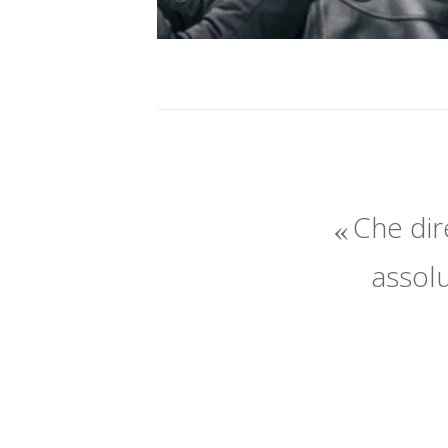
Che dire
assolu