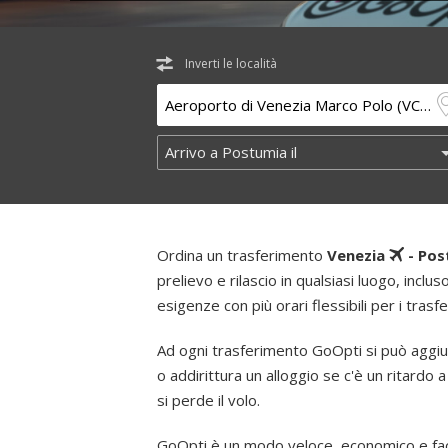
Inverti le località
Ordina un trasferimento
Venezia
- Pos
prelievo e rilascio in qualsiasi luogo, inclus
esigenze con più orari flessibili per i trasf
Ad ogni trasferimento GoOpti si può aggiu
o addirittura un alloggio se c'è un ritardo a
si perde il volo.
GoOpti è un modo veloce, economico e faci