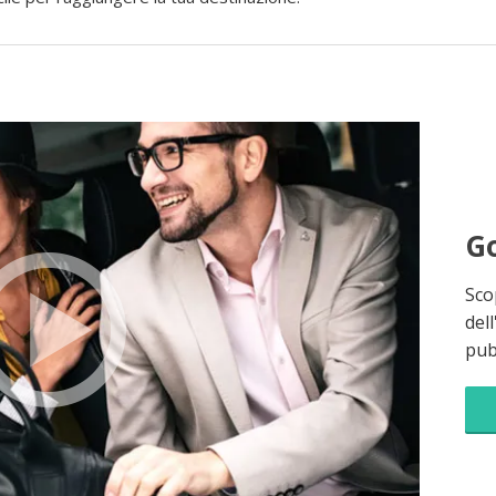
Go
Sco
dell
pubb