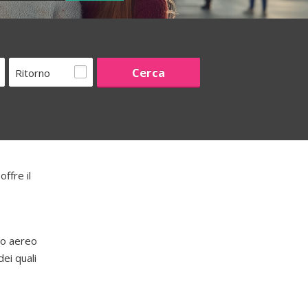
Ritorno
ffre il
to aereo
ei quali