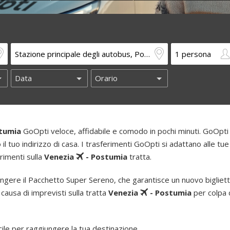
tumia
GoOpti veloce, affidabile e comodo in pochi minuti. GoOpti o
o il tuo indirizzo di casa. I trasferimenti GoOpti si adattano alle tue
erimenti sulla
Venezia
- Postumia
tratta.
ngere il Pacchetto Super Sereno, che garantisce un nuovo bigliet
 causa di imprevisti sulla tratta
Venezia
- Postumia
per colpa d
le per raggiungere la tua destinazione.