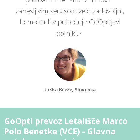
zanesljivim servisom zelo zadovoljni,
bomo tudi v prihodnje GoOptijevi
potniki.
Urška Kreže, Slovenija
GoOpti prevoz Letališče Marco
Polo Benetke (VCE) - Glavna