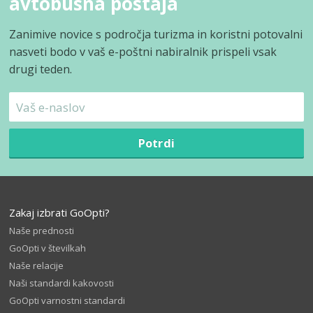
avtobusna postaja
Zanimive novice s področja turizma in koristni potovalni
nasveti bodo v vaš e-poštni nabiralnik prispeli vsak
drugi teden.
Potrdi
Zakaj izbrati GoOpti?
Naše prednosti
GoOpti v številkah
Naše relacije
Naši standardi kakovosti
GoOpti varnostni standardi