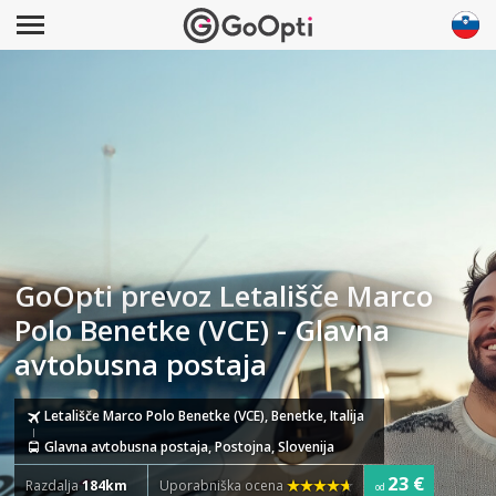
GoOpti prevoz Letališče Marco
Polo Benetke (VCE) - Glavna
avtobusna postaja
Letališče Marco Polo Benetke (VCE), Benetke, Italija
Glavna avtobusna postaja, Postojna, Slovenija
23 €
Razdalja
184km
Uporabniška ocena
od