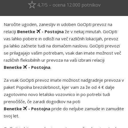
4,7/5 – ocena 12.000 potnikov
Naročite ugoden, zanesljiv in udoben GoOpti prevoz na
relaciji
Benetke
- Postojna
že v nekaj minutah. GoOpti
vas lahko pobere in odloži na več različnih lokacijah, prevoz
pa lahko začnete tudi na domačem naslovu. GoOpti prevozi
se prilagajajo vašim potrebam, vsak dan imate možnost več
različnih fleksibilnih ur prevoza na vaši izbrani relaciji
Benetke
- Postojna
.
Za vsak GoOpti prevoz imate možnost nadgradnje prevoza v
paket Popolna brezskrbnost, kjer vam za že od 4 € dalje
zagotovimo novo letalsko vozovnico in po potrebi tudi
prenočišče, če zaradi dogodkov na poti
Benetke
- Postojna
pride do neljube zamude in zamudite
svoj let.