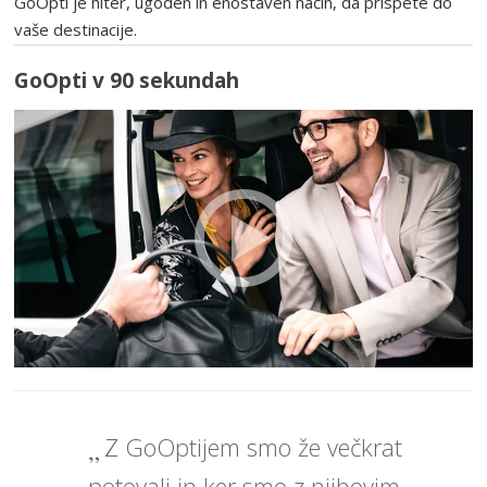
GoOpti je hiter, ugoden in enostaven način, da prispete do
vaše destinacije.
GoOpti v 90 sekundah
Z GoOptijem smo že večkrat
potovali in ker smo z njihovim