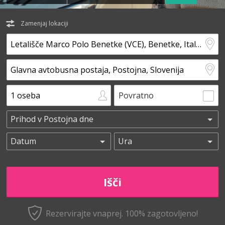
Zamenjaj lokaciji
Povratno
Rezervirajte vnaprej.
100% zagotovljeno!