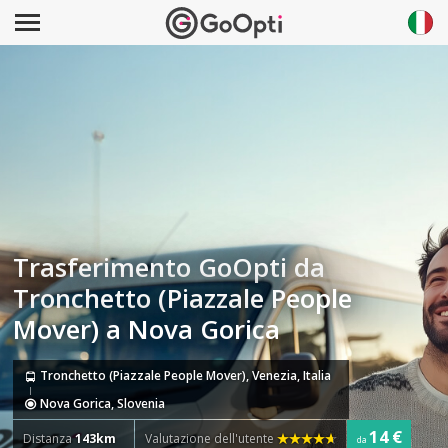
Trasferimento GoOpti da
Tronchetto (Piazzale People
Mover) a Nova Gorica
Tronchetto (Piazzale People Mover), Venezia, Italia
Nova Gorica, Slovenia
14 €
Distanza
143km
Valutazione dell'utente
da