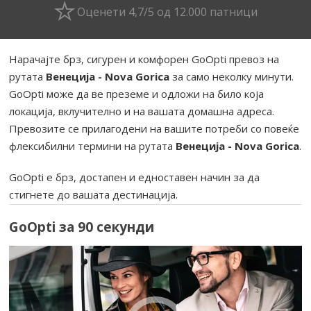
Оценети 4,7/5 од 12.000 патници
Нарачајте брз, сигурен и комфорен GoOpti превоз на
рутата
Венеција - Nova Gorica
за само неколку минути.
GoOpti може да ве преземе и одложи на било која
локација, вклучително и на вашата домашна адреса.
Превозите се прилагодени на вашите потреби со повеќе
флексибилни термини на рутата
Венеција - Nova Gorica
.
GoOpti е брз, достапен и едноставен начин за да
стигнете до вашата дестинација.
GoOpti за 90 секунди