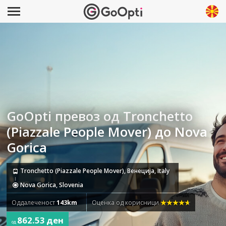
GoOpti превоз од Tronchetto
(Piazzale People Mover) до Nova
Gorica
Tronchetto (Piazzale People Mover), Венеција, Italy
Nova Gorica, Slovenia
Оддалеченост
143km
Оценка од корисници
862.53 ден
од