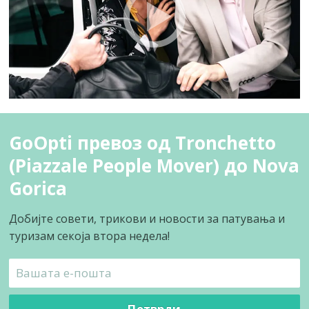
GoOpti превоз од Tronchetto
(Piazzale People Mover) до Nova
Gorica
Добијте совети, трикови и новости за патувања и
туризам секоја втора недела!
Потврди