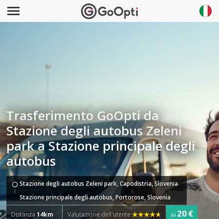
Trasferimento GoOpti da
Stazione degli autobus Zeleni
park a Stazione principale degli
autobus
Stazione degli autobus Zeleni park, Capodistria, Slovenia
Stazione principale degli autobus, Portorose, Slovenia
20 €
Distanza
14km
Valutazione dell'utente
da