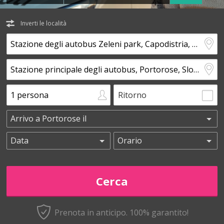
Inverti le località
Ritorno
Prenota in anticipo.
100% garantito!