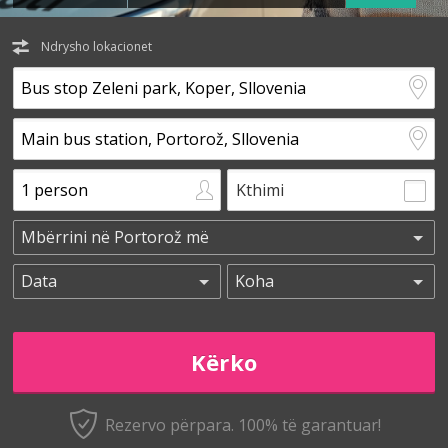
Ndrysho lokacionet
Kthimi
Rezervo përpara. 100% të garantuar!