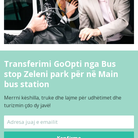
Transferimi GoOpti nga Bus
stop Zeleni park për në Main
bus station
Merrni këshilla, truke dhe lajme për udhëtimet dhe
turizmin çdo dy javë!
Konfirmo