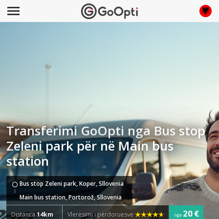
Transferimi GoOpti nga Bus stop
Zeleni park për në Main bus
station
Bus stop Zeleni park, Koper, Sllovenia
Main bus station, Portorož, Sllovenia
20 €
Distanca
14km
Vlerësimi i përdoruesve
nga