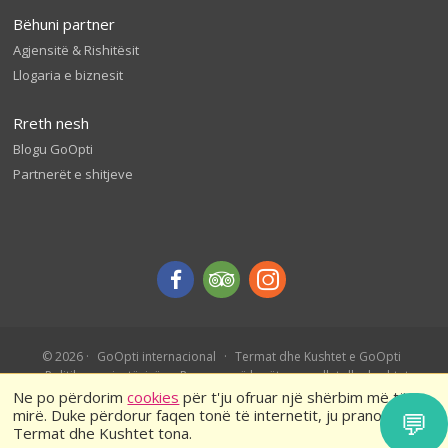
Bëhuni partner
Agjensitë & Rishitësit
Llogaria e biznesit
Rreth nesh
Blogu GoOpti
Partnerët e shitjeve
© 2026
GoOpti internacional
Termat dhe Kushtet e GoOpti
Politika e privatësisë
Rezervo më herët – rregullat dhe kushtet
Ne po përdorim
cookies
për t'ju ofruar një shërbim më të
mirë. Duke përdorur faqen tonë të internetit, ju pranoni
💬
Termat dhe Kushtet tona.