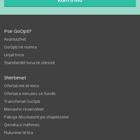
Pse GoOpti?
Avantazhet
GoOpti në numra
Linjat tona
Standardet tona të cilësisë
Shërbimet
Ofertat më të mira
Ofertat e minutës së fundit
Transfertat GoOpti
Menaxho rezervimet
Pakoja Absolutisht pa shqetësime
Qendra e ndihmës
Fluturime të lira