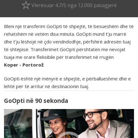
Vlerësuar 4.7/5 nga 12.000 pasagjerë
Bleni një transferim GoOpti të shpejtë, të besueshëm dhe të
rehatshëm në vetëm disa minuta. GoOpti mund t'ju marrë
dhe t'ju lëshojë në çdo vendndodhje, përfshirë adresën tuaj
të shtëpisë. Transferimet GoOpti përshtaten me nevojat
tuaja me orare fleksibile për transferimet në rrugën
Koper - Portorož
.
GoOpti është një mënyrë e shpejtë, e përballueshme dhe e
lehtë për të arritur në destinacionin tuaj.
GoOpti në 90 sekonda