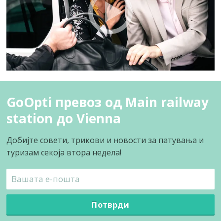
GoOpti превоз од Main railway
station до Vienna
Добијте совети, трикови и новости за патувања и
туризам секоја втора недела!
Потврди