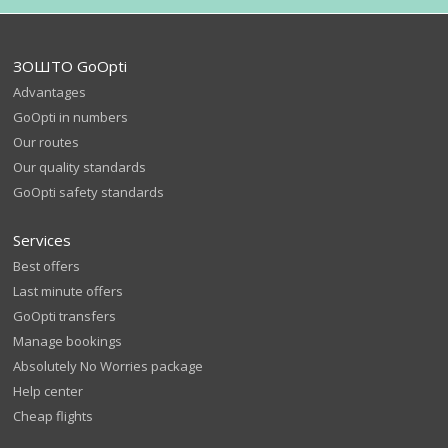
ЗОШТО GoOpti
Advantages
GoOpti in numbers
Our routes
Our quality standards
GoOpti safety standards
Services
Best offers
Last minute offers
GoOpti transfers
Manage bookings
Absolutely No Worries package
Help center
Cheap flights