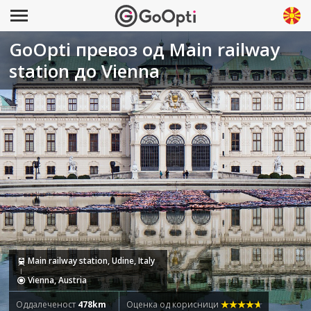
GoOpti превоз од Main railway
station до Vienna
Main railway station, Udine, Italy
Vienna, Austria
Оддалеченост
478km
Оценка од корисници