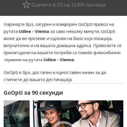
Оценети 4,7/5 од 12.000 патници
Нарачајте брз, сигурен и комфорен GoOpti превоз на
рутата
Udine - Vienna
за само неколку минути. GoOpti
може да ве преземе и одложи на било која локација,
вклучително и на вашата домашна адреса. Превозите се
прилагодени на вашите потреби со повеќе флексибилни
термини на рутата
Udine - Vienna
.
GoOpti е брз, достапен и едноставен начин за да
стигнете до вашата дестинација.
GoOpti за 90 секунди