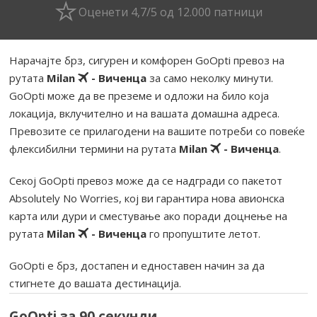
Оценети 4,7/5 од 12.000 патници
Нарачајте брз, сигурен и комфорен GoOpti превоз на
рутата
Milan
- Виченца
за само неколку минути.
GoOpti може да ве преземе и одложи на било која
локација, вклучително и на вашата домашна адреса.
Превозите се прилагодени на вашите потреби со повеќе
флексибилни термини на рутата
Milan
- Виченца
.
Секој GoOpti превоз може да се надгради со пакетот
Absolutely No Worries, кој ви гарантира нова авионска
карта или дури и сместување ако поради доцнење на
рутата
Milan
- Виченца
го пропуштите летот.
GoOpti е брз, достапен и едноставен начин за да
стигнете до вашата дестинација.
GoOpti за 90 секунди