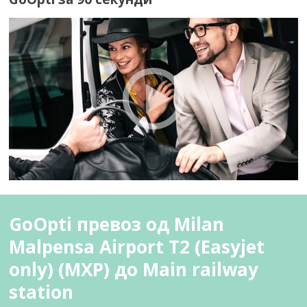
GoOpti превоз од Milan
Malpensa Airport T2 (Easyjet
only) (MXP) до Main railway
station