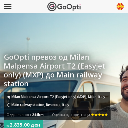
GoOpti превоз од Milan
Malpensa Airport T2 (Easyjet
only) (MXP) до Main railway
station
Milan Malpensa Airport T2 (Easyjet only) (MXP), Milan, Italy
Main railway station, Виченца, Italy
Оддалеченост
244km
Оценка од корисници
2,835.00 ден
од