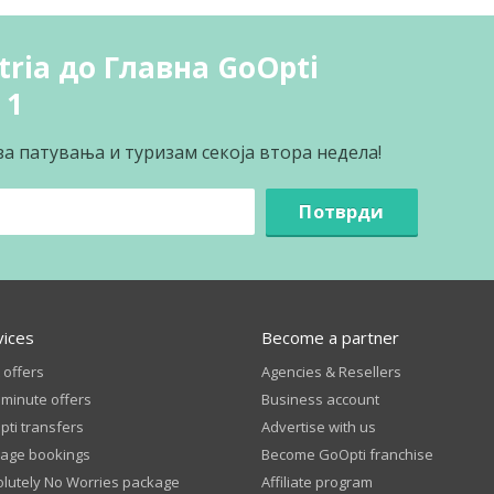
tria до Главна GoOpti
 1
за патувања и туризам секоја втора недела!
Потврди
vices
Become a partner
 offers
Agencies & Resellers
 minute offers
Business account
ti transfers
Advertise with us
age bookings
Become GoOpti franchise
lutely No Worries package
Affiliate program