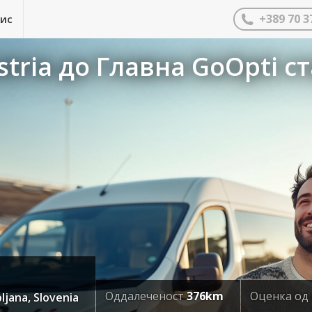
+389 70 3
нис
stria до Главна GoOpti 
Оддалеченост
376km
Оценка од
jana, Slovenia