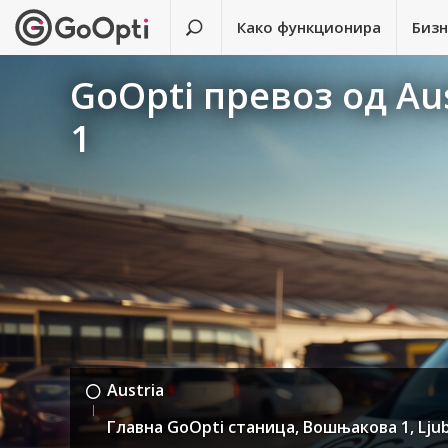
Како функционира
Биз
GoOpti превоз од Au
1
Austria
Главна GoOpti станица, Вошњакова 1, Ljubl