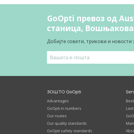
GoOpti превоз од Aus
станица, Вошњакова
Добијте совети, трикови и новости 
ЗОШТО GoOpti
Ser
Advantages
Best
GoOpti in numbers
Last
Our routes
GoOp
Our quality standards
Man
GoOpti safety standards
Abso