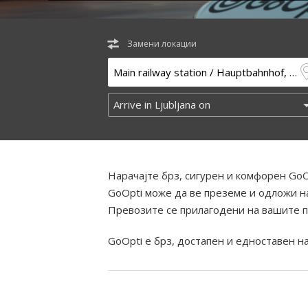
Замени локации
Нарачајте брз, сигурен и комфорен GoO
GoOpti може да ве преземе и одложи на
Превозите се прилагодени на вашите п
GoOpti е брз, достапен и едноставен н