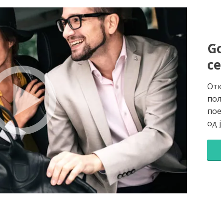
Go
с
Отк
пол
пое
од 