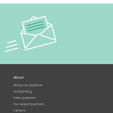
About
About our platform
GoOpti blog
Sales partners
Our airport partners
Careers