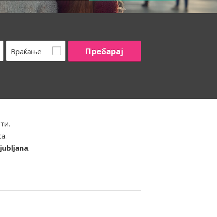
Враќање
ти.
а.
Ljubljana
.