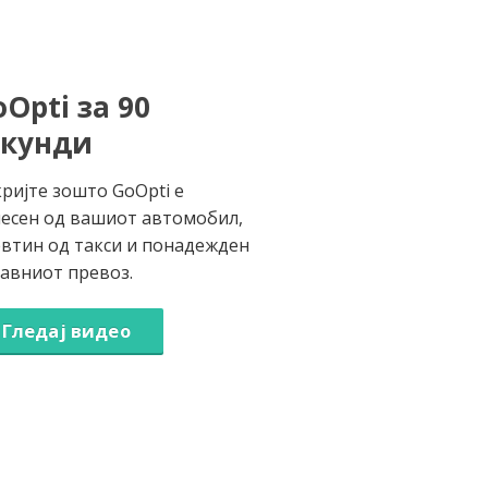
Opti за 90
екунди
ријте зошто GoOpti е
есен од вашиот автомобил,
втин од такси и понадежден
јавниот превоз.
Гледај видео