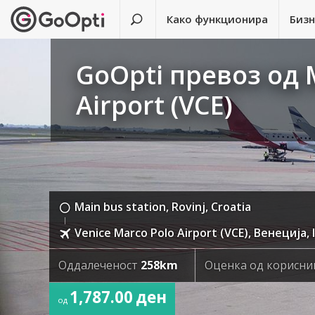
Како функционира
Биз
GoOpti превоз од M
Airport (VCE)
Main bus station, Rovinj, Croatia
Venice Marco Polo Airport (VCE), Венеција, I
Оддалеченост
258km
Оценка од корисн
1,787.00 ден
од