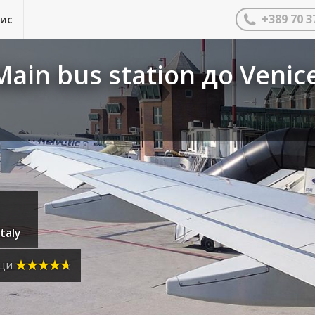
+389 70 3
нис
ain bus station до Venic
taly
ици