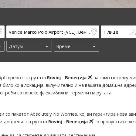
pti превоз на рутата
Rovinj - Венеција
за само неколку ми
 било која локација, вклучително и на вашата домашна адрес
отреби со повеќе флексибилни термини на рутата
и со пакетот Absolutely No Worries, кој ви гарантира нова ав
ди доцнење на рутата
Rovinj - Венеција
го пропуштите лет
ачин за да стигнете до вашата дестинација.