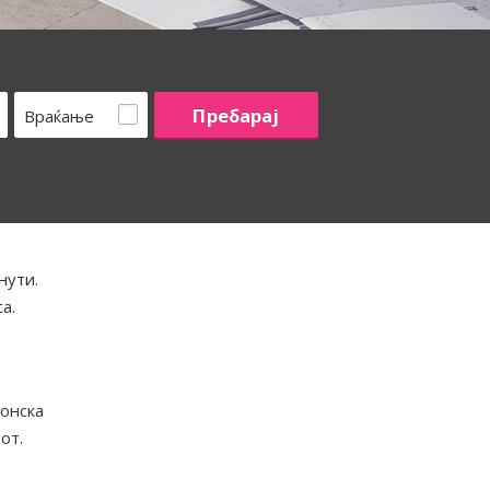
Враќање
нути.
а.
ионска
от.