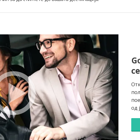
Go
с
Отк
пол
пое
од 