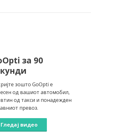
Opti за 90
екунди
ријте зошто GoOpti е
есен од вашиот автомобил,
втин од такси и понадежден
јавниот превоз.
Гледај видео