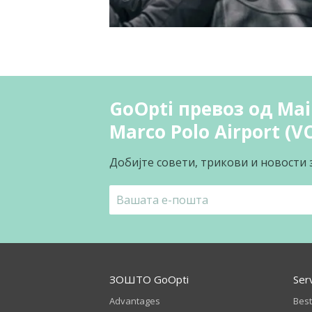
GoOpti превоз од Main
Marco Polo Airport (V
Добијте совети, трикови и новости 
ЗОШТО GoOpti
Ser
Advantages
Best