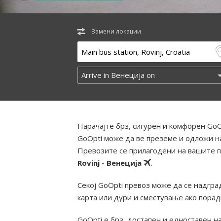
Замени локации
Нарачајте брз, сигурен и комфорен GoO
GoOpti може да ве преземе и одложи на
Превозите се прилагодени на вашите п
Rovinj - Венеција
.
Секој GoOpti превоз може да се надград
карта или дури и сместување ако пора
GoOpti е брз, достапен и едноставен н