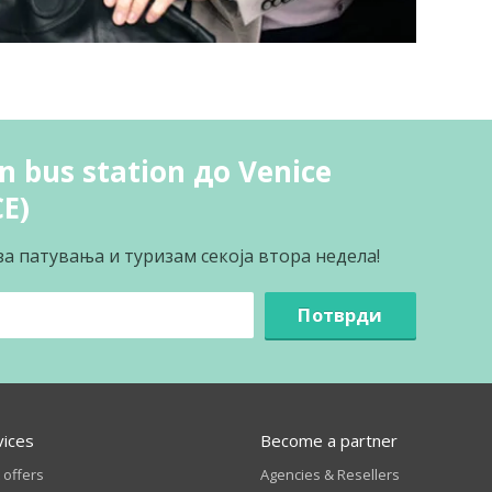
 bus station до Venice
CE)
за патувања и туризам секоја втора недела!
Потврди
vices
Become a partner
 offers
Agencies & Resellers