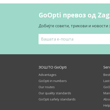
GoOpti превоз од Zag
Добијте совети, трикови и новости 
ЗОШТО GoOpti
Ser
Advantages
Best
GoOpti in numbers
Last
Our routes
GoOp
Our quality standards
Man
GoOpti safety standards
Abso
Help