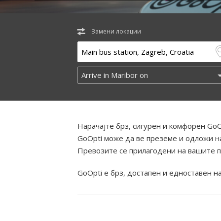
Замени локации
Нарачајте брз, сигурен и комфорен GoO
GoOpti може да ве преземе и одложи на
Превозите се прилагодени на вашите п
GoOpti е брз, достапен и едноставен н