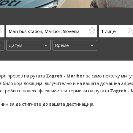
pti превоз на рутата
Zagreb - Maribor
за само неколку мину
 било која локација, вклучително и на вашата домашна адрес
отреби со повеќе флексибилни термини на рутата
Zagreb - 
ачин за да стигнете до вашата дестинација.