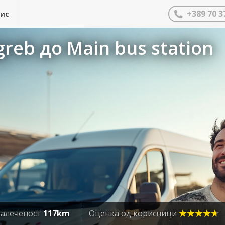
+389 70 3
нис
reb до Main bus station
алеченост
117km
Оценка од корисници