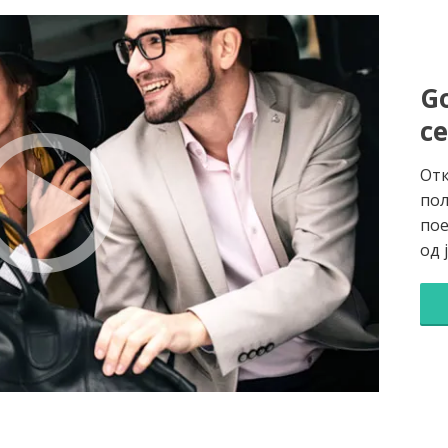
Go
с
Отк
пол
пое
од 