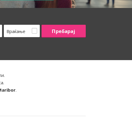
Враќање
ти.
а.
Maribor
.