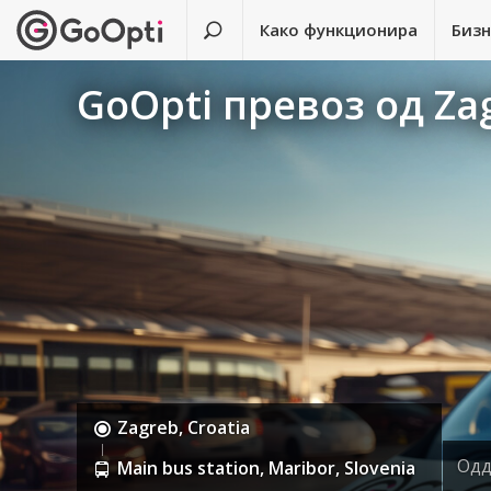
Како функционира
Биз
GoOpti превоз од Zag
Zagreb, Croatia
Одд
Main bus station, Maribor, Slovenia