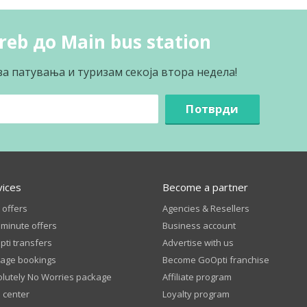
reb до Main bus station
за патувања и туризам секоја втора недела!
Потврди
vices
Become a partner
 offers
Agencies & Resellers
 minute offers
Business account
ti transfers
Advertise with us
age bookings
Become GoOpti franchise
lutely No Worries package
Affiliate program
 center
Loyalty program