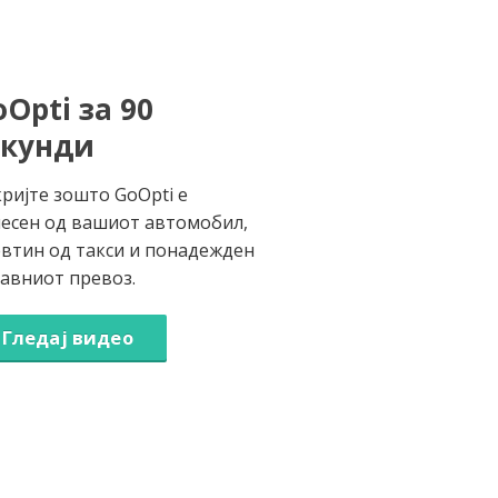
Opti за 90
екунди
ријте зошто GoOpti е
есен од вашиот автомобил,
втин од такси и понадежден
јавниот превоз.
Гледај видео