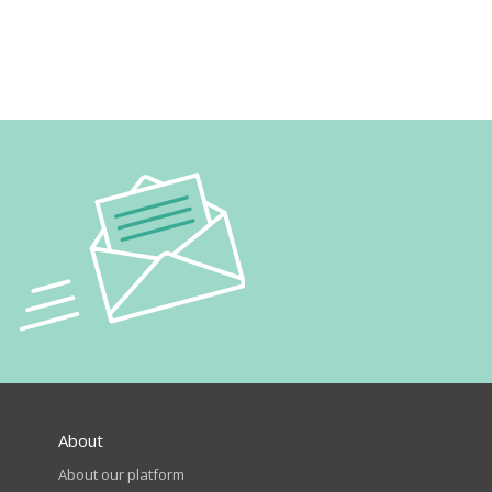
About
About our platform