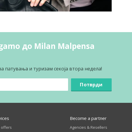
rgamo до Milan Malpensa
за патувања и туризам секоја втора недела!
Потврди
vices
Become a partner
 offers
Agencies & Resellers