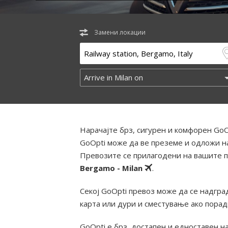
Замени локации
Нарачајте брз, сигурен и комфорен GoO
GoOpti може да ве преземе и одложи на
Превозите се прилагодени на вашите п
Bergamo - Milan
.
Секој GoOpti превоз може да се надград
карта или дури и сместување ако пора
GoOpti е брз, достапен и едноставен н