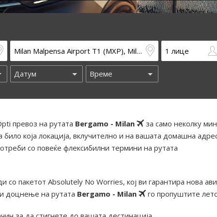
pti превоз на рутата
Bergamo - Milan
за само неколку мин
 било која локација, вклучително и на вашата домашна адрес
отреби со повеќе флексибилни термини на рутата
и со пакетот Absolutely No Worries, кој ви гарантира нова ав
ди доцнење на рутата
Bergamo - Milan
го пропуштите лето
ачин за да стигнете до вашата дестинација.