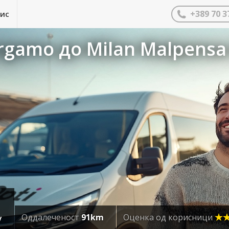
+389 70 3
нис
rgamo до Milan Malpensa 
Оддалеченост
91km
Оценка од корисници
y