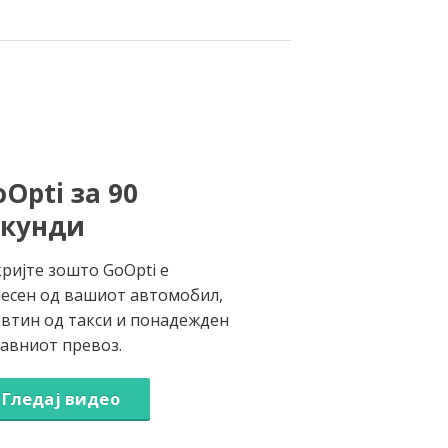
Opti за 90
екунди
ријте зошто GoOpti е
есен од вашиот автомобил,
втин од такси и понадежден
јавниот превоз.
Гледај видео