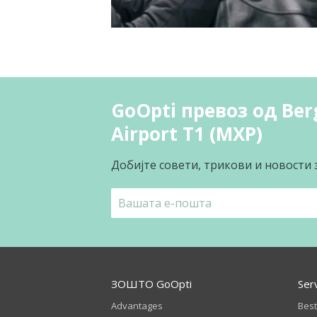
GoOpti превоз од Be
Airport T1 (MXP)
Добијте совети, трикови и новости 
ЗОШТО GoOpti
Ser
Advantages
Best