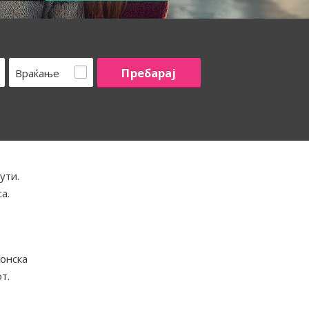
Враќање
ути.
а.
ионска
т.