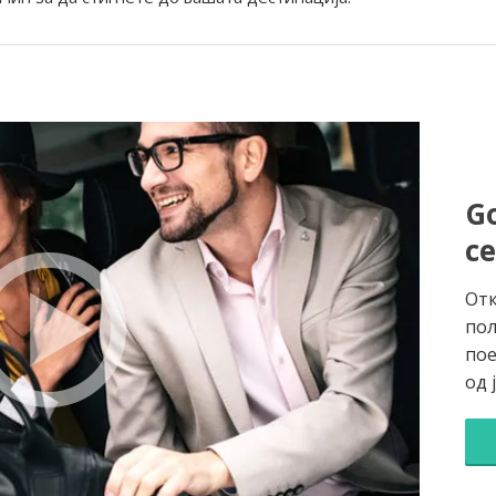
Go
с
Отк
пол
пое
од 