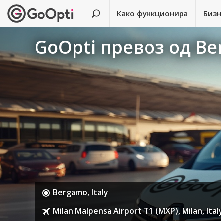
Како функционира
Биз
GoOpti превоз од Be
Bergamo, Italy
Milan Malpensa Airport T1 (MXP), Milan, Ital