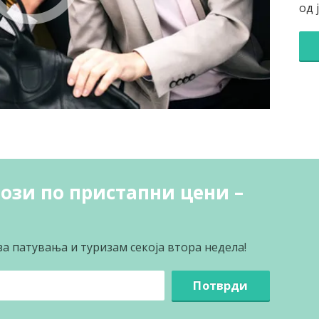
од 
ози по пристапни цени –
за патувања и туризам секоја втора недела!
Потврди