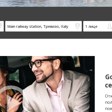
Go
с
Отк
пол
пое