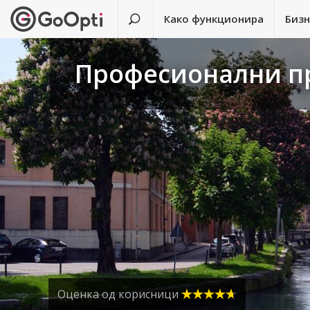
Како функционира
Биз
Професионални пр
Оценка од корисници