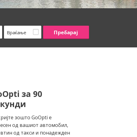
Враќање
Opti за 90
екунди
ријте зошто GoOpti е
есен од вашиот автомобил,
втин од такси и понадежден