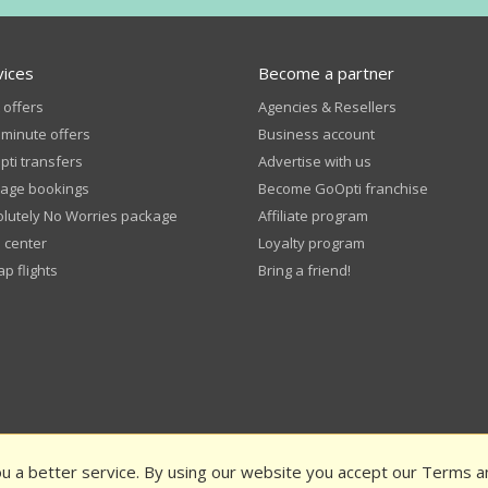
vices
Become a partner
 offers
Agencies & Resellers
 minute offers
Business account
ti transfers
Advertise with us
age bookings
Become GoOpti franchise
lutely No Worries package
Affiliate program
 center
Loyalty program
p flights
Bring a friend!
u a better service. By using our website you accept our Terms a
 and Conditions
Privacy Policy
Public funding
Rate us and get a d