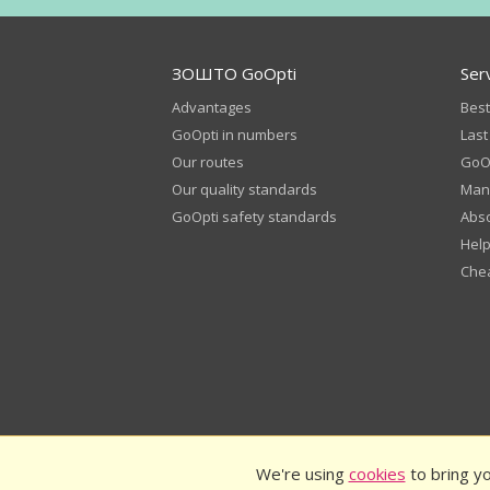
ЗОШТО GoOpti
Ser
Advantages
Best
GoOpti in numbers
Last
Our routes
GoOp
Our quality standards
Man
GoOpti safety standards
Abso
Help
Chea
We're using
cookies
to bring yo
© 2026
GoOpti International
GoOpti Terms