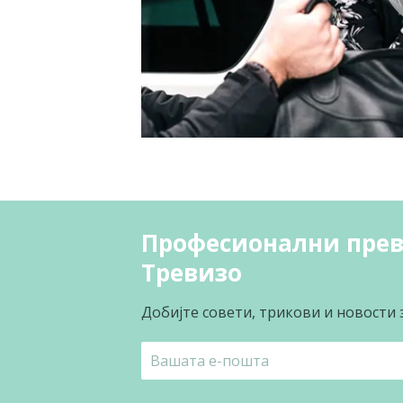
Професионални прев
Тревизо
Добијте совети, трикови и новости 