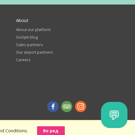
About
About our platform
GoOpti blog
Sales partners
Our airport partners
Careers
💬
nd Conditions.
Во ред
iscount - terms and conditions