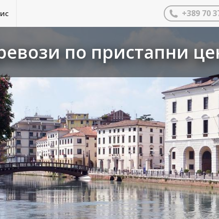
+389 70 3
нис
евози по пристапни цен