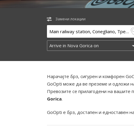
Замени локации
Нарачајте брз, сигурен и комфорен GoO
GoOpti може да ве преземе и одложи на
Превозите се прилагодени на вашите п
Gorica
.
GoOpti е брз, достапен и едноставен н