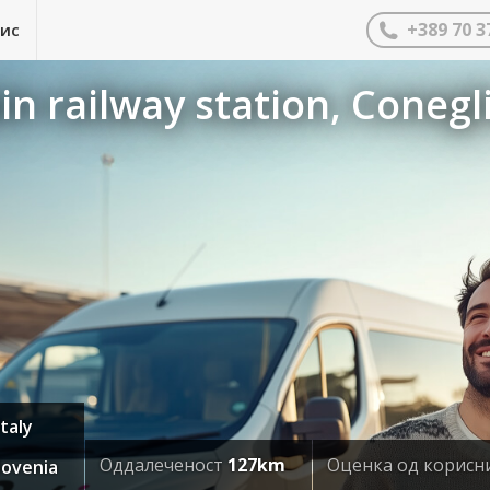
+389 70 3
нис
 railway station, Conegli
taly
Оддалеченост
127km
Оценка од корис
Slovenia