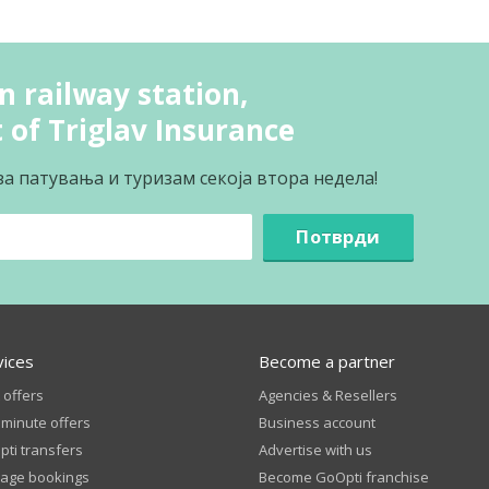
 railway station,
 of Triglav Insurance
за патувања и туризам секоја втора недела!
Потврди
vices
Become a partner
 offers
Agencies & Resellers
 minute offers
Business account
ti transfers
Advertise with us
age bookings
Become GoOpti franchise