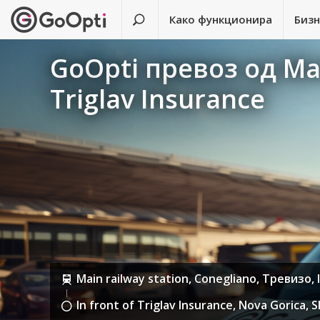
Како функционира
Биз
GoOpti превоз од Main
Triglav Insurance
Main railway station, Conegliano, Тревизо, I
In front of Triglav Insurance, Nova Gorica, 