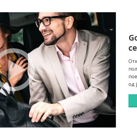
Go
с
Отк
пол
пое
од 