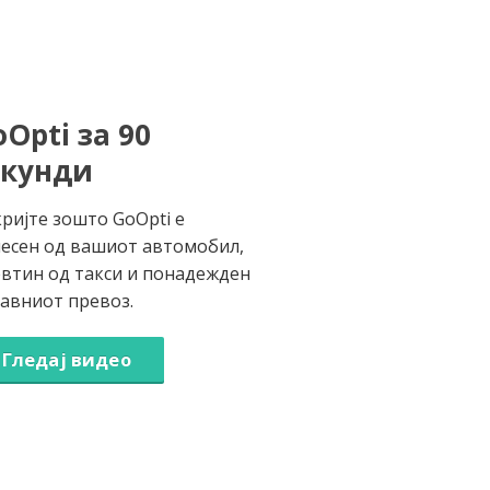
Opti за 90
екунди
ријте зошто GoOpti е
есен од вашиот автомобил,
втин од такси и понадежден
јавниот превоз.
Гледај видео