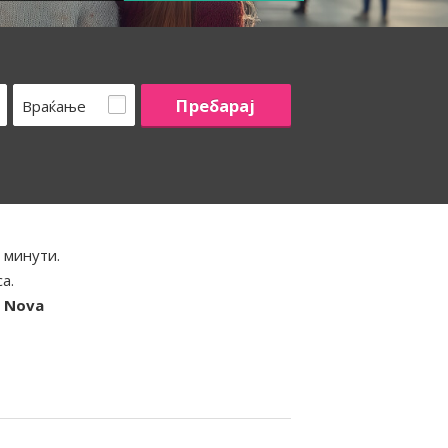
Враќање
 минути.
а.
- Nova