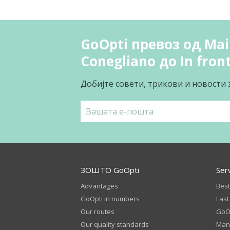
GoOpti превоз од Main
Conegliano до In front
Добијте совети, трикови и новости 
ЗОШТО GoOpti
Ser
Advantages
Best
GoOpti in numbers
Last
Our routes
GoOp
Our quality standards
Man