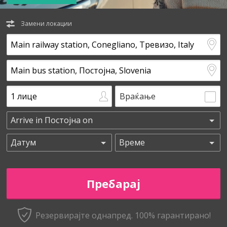
Замени локации
Враќање
Резервирајте однапред. 100% гарантирано!