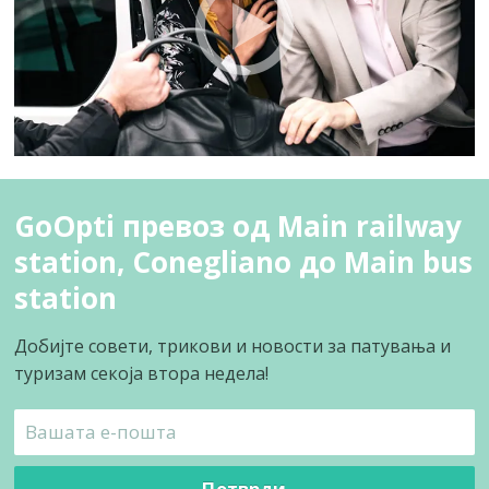
GoOpti превоз од Main railway
station, Conegliano до Main bus
station
Добијте совети, трикови и новости за патувања и
туризам секоја втора недела!
Потврди