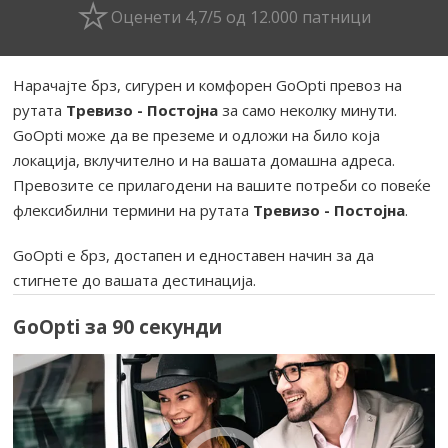
Оценети 4,7/5 од 12.000 патници
Нарачајте брз, сигурен и комфорен GoOpti превоз на
рутата
Тревизо - Постојна
за само неколку минути.
GoOpti може да ве преземе и одложи на било која
локација, вклучително и на вашата домашна адреса.
Превозите се прилагодени на вашите потреби со повеќе
флексибилни термини на рутата
Тревизо - Постојна
.
GoOpti е брз, достапен и едноставен начин за да
стигнете до вашата дестинација.
GoOpti за 90 секунди