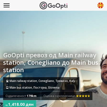
GoOpti превоз од Main railway
station, Conegliano до Main bus
station
Main railway station, Conegliano, Тревизо, Italy
Main bus station, Постојна, Slovenia
Оддалеченост
179km
Оценка од корисници
1,418.00 ден
од