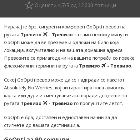
Оценети 4,7/5 од 12.000 патници
Нарачајте брз, сигурен и комфорен GoOpti превоз на
рутата
Тревизо
- Тревизо
за само неколку минути.
GoOpti може да ве преземе и одложи на било која
локација, вклучително и на вашата домашна адреса.
Превозите се прилагодени на вашите потреби со повеќе
флексибилни термини на рутата
Тревизо
- Тревизо
.
Секој GoOpti превоз може да се надгради со пакетот
Absolutely No Worries, кој ви гарантира нова авионска
карта или дури и сместување ако поради доцнење на
рутата
Тревизо
- Тревизо
го пропуштите летот.
GoOpti е брз, достапен и едноставен начин за да
стигнете до вашата дестинација.
GoOpti за 90 секунди