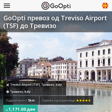
GoOpti превоз од Treviso Airport
(TSF) до Тревизо
Treviso Airport (TSF), Тревизо, Italy
Тревизо, Italy
Оддалеченост
5km
Оценка од корисници
1,171.00 ден
од