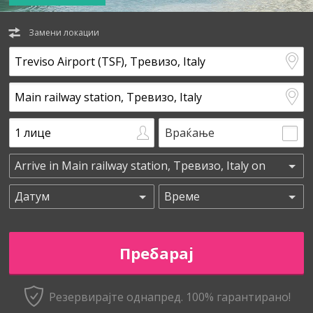
Замени локации
Враќање
Резервирајте однапред. 100% гарантирано!