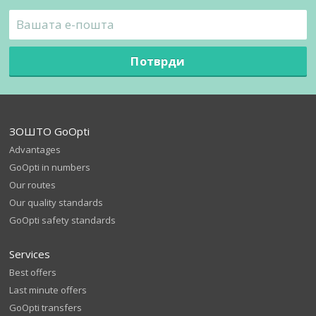
Потврди
ЗОШТО GoOpti
Advantages
GoOpti in numbers
Our routes
Our quality standards
GoOpti safety standards
Services
Best offers
Last minute offers
GoOpti transfers