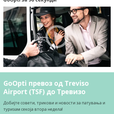
GoOpti превоз од Treviso
Airport (TSF) до Тревизо
Добијте совети, трикови и новости за патувања и
туризам секоја втора недела!