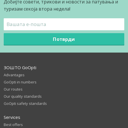
Добијте совети, трикови и новости за патувања и
туризам секоја втора недела!
Потврди
ЗОШТО GoOpti
Advantages
GoOpti in numbers
Our routes
Our quality standards
GoOpti safety standards
Services
Best offers