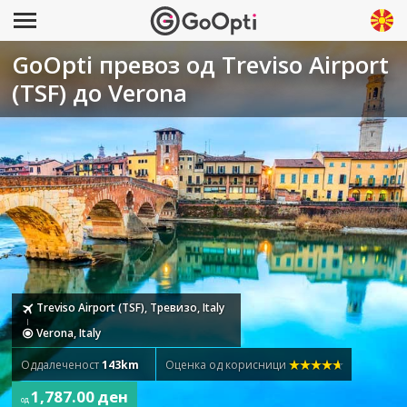
GoOpti превоз од Treviso Airport
(TSF) до Verona
Treviso Airport (TSF), Тревизо, Italy
Verona, Italy
Оддалеченост
143km
Оценка од корисници
1,787.00 ден
од