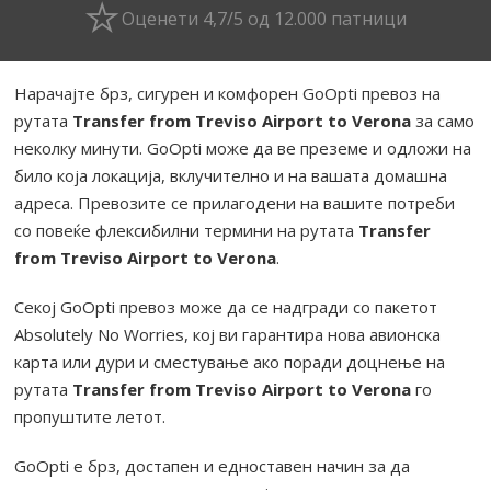
Оценети 4,7/5 од 12.000 патници
Нарачајте брз, сигурен и комфорен GoOpti превоз на
рутата
Transfer from Treviso Airport to Verona
за само
неколку минути. GoOpti може да ве преземе и одложи на
било која локација, вклучително и на вашата домашна
адреса. Превозите се прилагодени на вашите потреби
со повеќе флексибилни термини на рутата
Transfer
from Treviso Airport to Verona
.
Секој GoOpti превоз може да се надгради со пакетот
Absolutely No Worries, кој ви гарантира нова авионска
карта или дури и сместување ако поради доцнење на
рутата
Transfer from Treviso Airport to Verona
го
пропуштите летот.
GoOpti е брз, достапен и едноставен начин за да