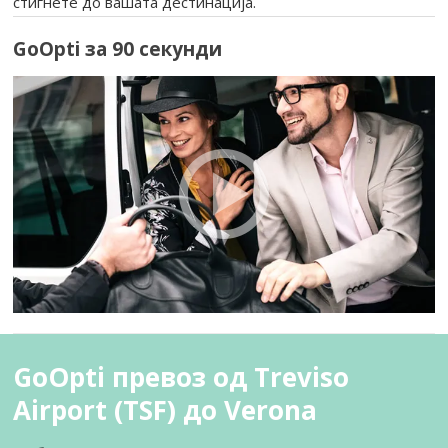
стигнете до вашата дестинација.
GoOpti за 90 секунди
GoOpti превоз од Treviso
Airport (TSF) до Verona