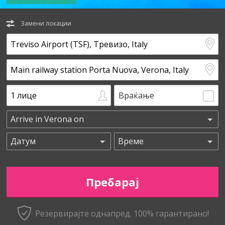
Замени локации
Враќање
Резервирајте однапред. 100% гарантирано!