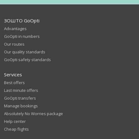
ЗОШТО GoOpti
Advantages
GoOpti in numbers
Our routes
Our quality standards
GoOpti safety standards
Services
Best offers
Last minute offers
GoOpti transfers
Manage bookings
Absolutely No Worries package
Help center
Cheap flights