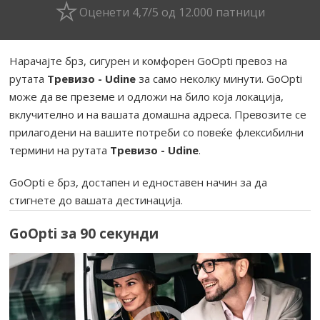
Оценети 4,7/5 од 12.000 патници
Нарачајте брз, сигурен и комфорен GoOpti превоз на
рутата
Тревизо - Udine
за само неколку минути. GoOpti
може да ве преземе и одложи на било која локација,
вклучително и на вашата домашна адреса. Превозите се
прилагодени на вашите потреби со повеќе флексибилни
термини на рутата
Тревизо - Udine
.
GoOpti е брз, достапен и едноставен начин за да
стигнете до вашата дестинација.
GoOpti за 90 секунди