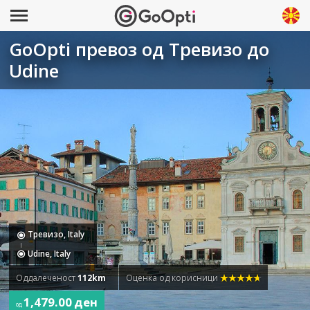
GoOpti превоз од Тревизо до
Udine
Тревизо, Italy
Udine, Italy
Оддалеченост
112km
Оценка од корисници
1,479.00 ден
од