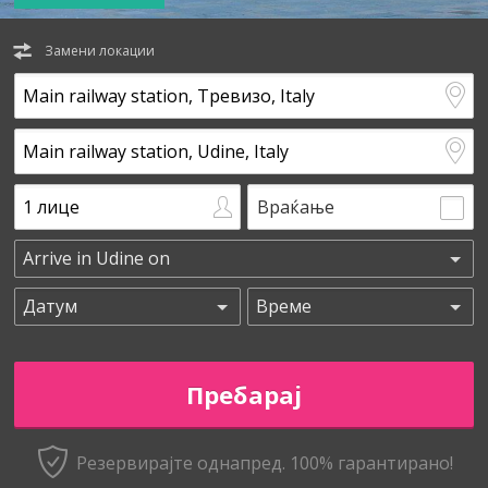
Замени локации
Враќање
Резервирајте однапред. 100% гарантирано!