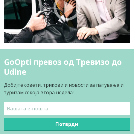
GoOpti превоз од Тревизо до
Udine
Добијте совети, трикови и новости за патувања и
туризам секоја втора недела!
Потврди