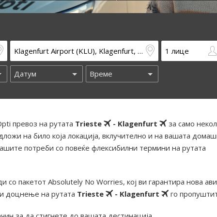
pti превоз на рутата
Trieste
- Klagenfurt
за само некол
дложи на било која локација, вклучително и на вашата дома
вашите потреби со повеќе флексибилни термини на рутата
и со пакетот Absolutely No Worries, кој ви гарантира нова ав
ди доцнење на рутата
Trieste
- Klagenfurt
го пропуштит
ачин за да стигнете до вашата дестинација.