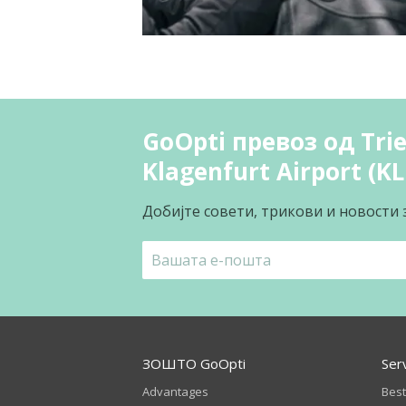
GoOpti превоз од Trie
Klagenfurt Airport (KL
Добијте совети, трикови и новости 
ЗОШТО GoOpti
Ser
Advantages
Best