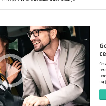
Go
с
Отк
пол
пое
од 