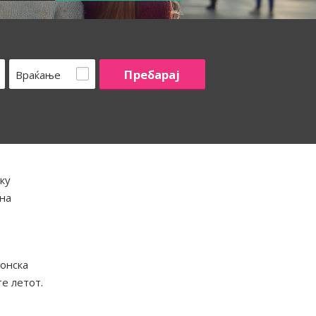
Враќање
ку
шна
ионска
е летот.