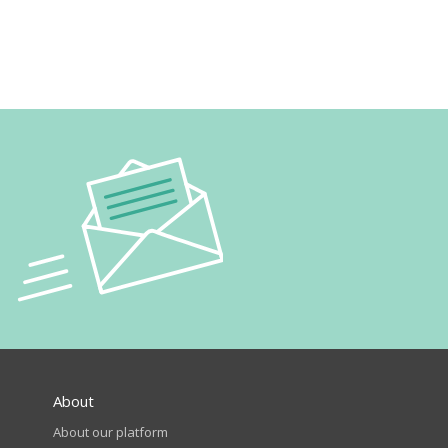
About
About our platform