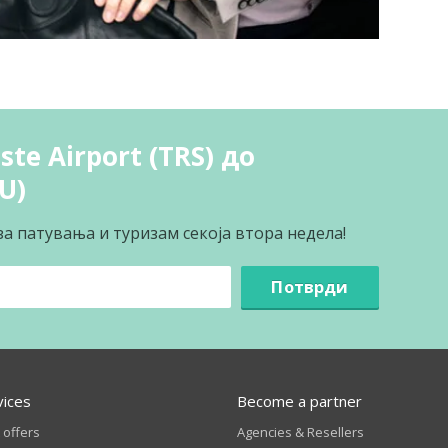
ste Airport (TRS) до
U)
за патувања и туризам секоја втора недела!
Потврди
vices
Become a partner
 offers
Agencies & Resellers