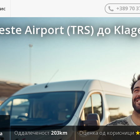
+389 70 3
нис
ste Airport (TRS) до Klag
Оддалеченост
203km
Оценка од корисници
ia