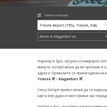
Замени локации
Нарачајте брз, сигурен и комфорен GoO
минути. GoOpti може да ве преземе и о
адреса. Превозите се прилагодени на 
Trieste
- Klagenfurt
.
Секој GoOpti превоз може да се надград
карта или дури и сместување ако пора
GoOpti е брз, достапен и едноставен н