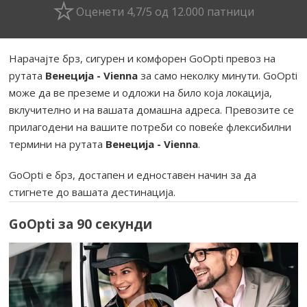
Оценети 4,7/5 од 12.000 патници
Нарачајте брз, сигурен и комфорен GoOpti превоз на
рутата
Венеција - Vienna
за само неколку минути. GoOpti
може да ве преземе и одложи на било која локација,
вклучително и на вашата домашна адреса. Превозите се
прилагодени на вашите потреби со повеќе флексибилни
термини на рутата
Венеција - Vienna
.
GoOpti е брз, достапен и едноставен начин за да
стигнете до вашата дестинација.
GoOpti за 90 секунди