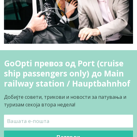
GoOpti превоз од Port (cruise
ship passengers only) до Main
railway station / Hauptbahnhof
Добијте совети, трикови и новости за патувања и
туризам секоја втора недела!
Потврди