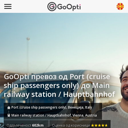
GoOpti превоз од Port (cruise
ship passengers only) до Main
railway station / Hauptbahnhof
Port (cruise ship passengers only), Венеција, Italy
Main railway station / Hauptbahnhof, Vienna, Austria
Оддалеченост
602km
Оценка од корисници