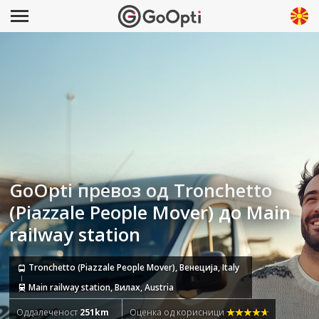
GoOpti превоз од Tronchetto
(Piazzale People Mover) до Main
railway station
Tronchetto (Piazzale People Mover), Венеција, Italy
Main railway station, Вилах, Austria
Оддалеченост
251km
Оценка од корисници