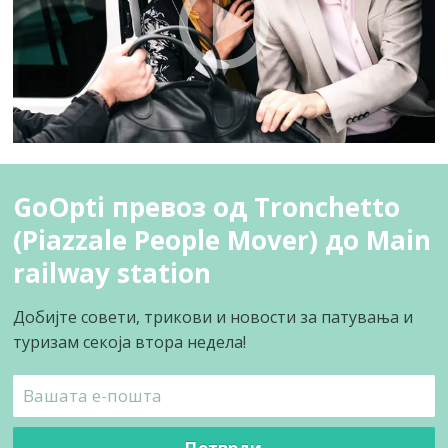
GoOpti превоз од Tronchetto
(Piazzale People Mover) до Main
railway station
Добијте совети, трикови и новости за патувања и
туризам секоја втора недела!
Потврди