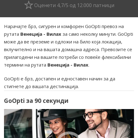
Оценети 4,7/5 од 12.000 патници
Нарачајте брз, сигурен и комфорен GoOpti превоз на
рутата
Венеција - Вилах
за само неколку минути. GoOpti
може да ве преземе и одложи на било која локација,
вклучително и на вашата домашна адреса. Превозите се
прилагодени на вашите потреби со повеќе флексибилни
термини на рутата
Венеција - Вилах
.
GoOpti е брз, достапен и едноставен начин за да
стигнете до вашата дестинација.
GoOpti за 90 секунди