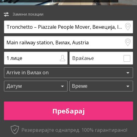
Замени локации
Враќање
Резервирајте однапред. 100% гарантирано!