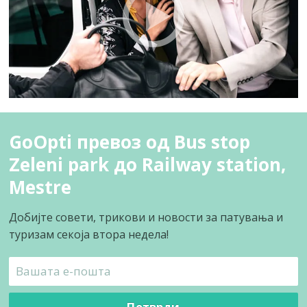
GoOpti превоз од Bus stop
Zeleni park до Railway station,
Mestre
Добијте совети, трикови и новости за патувања и
туризам секоја втора недела!
Потврди