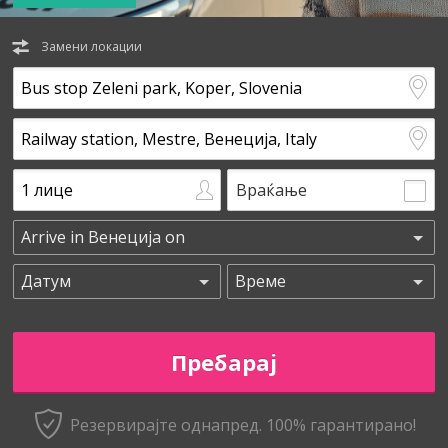
Замени локации
Враќање
Резервирајте однапред. 100% гарантирано!