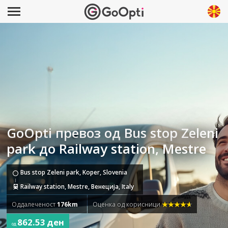
GoOpti превоз од Bus stop Zeleni
park до Railway station, Mestre
Bus stop Zeleni park, Koper, Slovenia
Railway station, Mestre, Венеција, Italy
Оддалеченост
176km
Оценка од корисници
862.53 ден
од