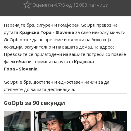
Оценети 4,7/5 од 12.000 патници
Нарачајте брз, сигурен и комфорен GoOpti превоз на
рутата
Крајнска Гора - Slovenia
за само неколку минути.
GoOpti може да ве преземе и одложи на било која
локација, вклучително и на вашата домашна адреса.
Превозите се прилагодени на вашите потреби со повеќе
флексибилни термини на рутата
Крајнска
Гора - Slovenia
.
GoOpti е брз, достапен и едноставен начин за да
стигнете до вашата дестинација.
GoOpti за 90 секунди