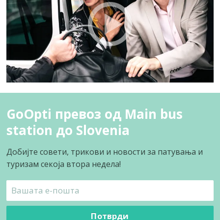
GoOpti превоз од Main bus
station до Slovenia
Добијте совети, трикови и новости за патувања и
туризам секоја втора недела!
Потврди