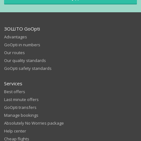
ЗОШТО GoOpti
Advantages
GoOpti in numbers
Our routes
Our quality standards
GoOpti safety standards
Services
Best offers
Last minute offers
GoOpti transfers
Manage bookings
Absolutely No Worries package
Help center
Cheap flights