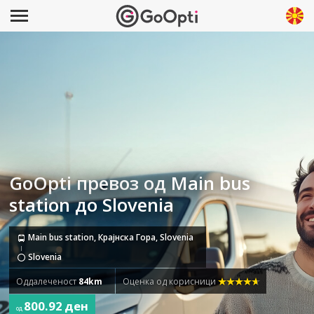
GoOpti превоз од Main bus
station до Slovenia
Main bus station, Крајнска Гора, Slovenia
Slovenia
Оддалеченост
84km
Оценка од корисници
800.92 ден
од