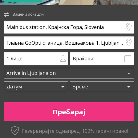
Замени локации
Враќање
Резервирајте однапред. 100% гарантирано!