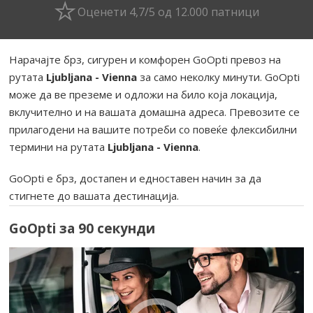
Оценети 4,7/5 од 12.000 патници
Нарачајте брз, сигурен и комфорен GoOpti превоз на
рутата
Ljubljana - Vienna
за само неколку минути. GoOpti
може да ве преземе и одложи на било која локација,
вклучително и на вашата домашна адреса. Превозите се
прилагодени на вашите потреби со повеќе флексибилни
термини на рутата
Ljubljana - Vienna
.
GoOpti е брз, достапен и едноставен начин за да
стигнете до вашата дестинација.
GoOpti за 90 секунди