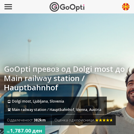
GoOpti превоз од Dolgi most до
Main railway station /
Hauptbahnhof
Dolgi most, Ljubljana, Slovenia
Main railway station / Hauptbahnhof, Vienna, Austria
Оддалеченост
382km
Оценка од корисници
1,787.00 ден
од