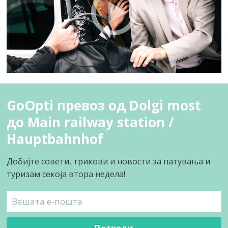
GoOpti превоз од Dolgi most
до Main railway station /
Hauptbahnhof
Добијте совети, трикови и новости за патувања и
туризам секоја втора недела!
Потврди