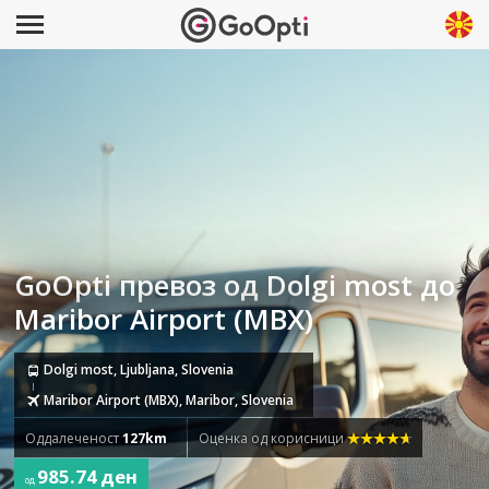
GoOpti превоз од Dolgi most до
Maribor Airport (MBX)
Dolgi most, Ljubljana, Slovenia
Maribor Airport (MBX), Maribor, Slovenia
Оддалеченост
127km
Оценка од корисници
985.74 ден
од