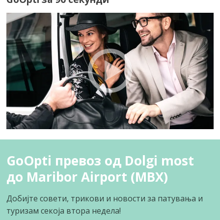
GoOpti превоз од Dolgi most
до Maribor Airport (MBX)
Добијте совети, трикови и новости за патувања и
туризам секоја втора недела!