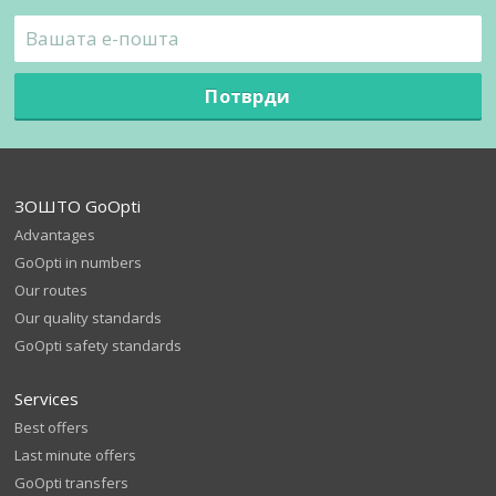
Потврди
ЗОШТО GoOpti
Advantages
GoOpti in numbers
Our routes
Our quality standards
GoOpti safety standards
Services
Best offers
Last minute offers
GoOpti transfers