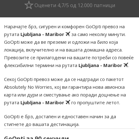
Оценети 4,7/5 од 12.000 патници
Нарачајте брз, сигурен и комфорен GoOpti превоз на
рутата
Ljubljana - Maribor
за само неколку минути.
GoOpti може да ве преземе и одложи на било која
локација, вклучително и на вашата домашна адреса.
Превозите се прилагодени на вашите потреби со повеќе
флексибилни термини на рутата
Ljubljana - Maribor
.
Секој GoOpti превоз може да се надгради со пакетот
Absolutely No Worries, кој ви гарантира нова авионска
карта или дури и сместување ако поради доцнење на
рутата
Ljubljana - Maribor
го пропуштите летот.
GoOpti е брз, достапен и едноставен начин за да
стигнете до вашата дестинација.
GoOpti за 90 секунди