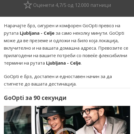
Оценети 4,7/5 од 12.000 патници
Нарачајте брз, сигурен и комфорен GoOpti превоз на
рутата
Ljubljana - Celje
за само неколку минути. GoOpti
може да ве преземе и одложи на било која локација,
вклучително и на вашата домашна адреса. Превозите се
прилагодени на вашите потреби со повеќе флексибилни
термини на рутата
Ljubljana - Celje
.
GoOpti е брз, достапен и едноставен начин за да
стигнете до вашата дестинација.
GoOpti за 90 секунди