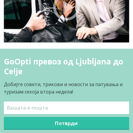
GoOpti превоз од Ljubljana до
Celje
Добијте совети, трикови и новости за патувања и
туризам секоја втора недела!
Потврди