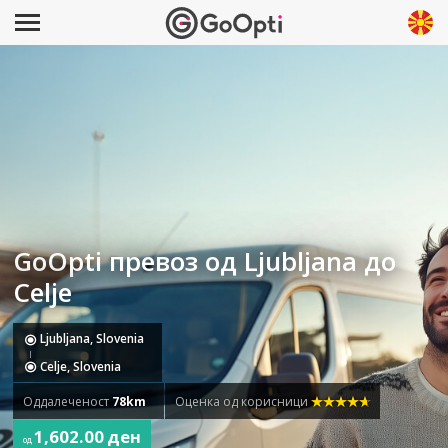
GoOpti превоз од Ljubljana до
Celje
Ljubljana, Slovenia
Celje, Slovenia
Оддалеченост
78km
Оценка од корисници
1,602.00 ден
од