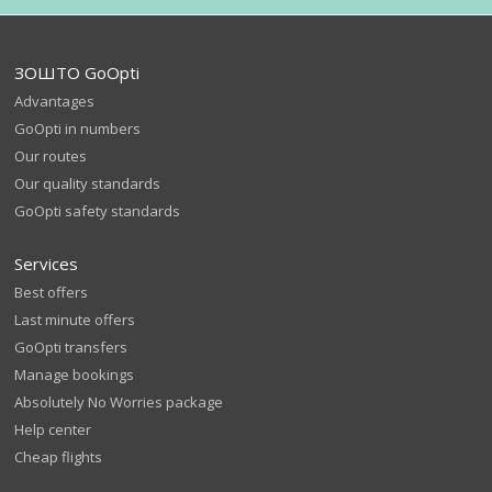
ЗОШТО GoOpti
Advantages
GoOpti in numbers
Our routes
Our quality standards
GoOpti safety standards
Services
Best offers
Last minute offers
GoOpti transfers
Manage bookings
Absolutely No Worries package
Help center
Cheap flights