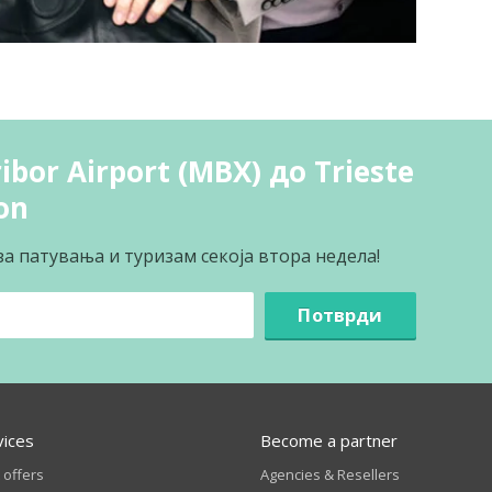
bor Airport (MBX) до Trieste
on
за патувања и туризам секоја втора недела!
Потврди
vices
Become a partner
 offers
Agencies & Resellers