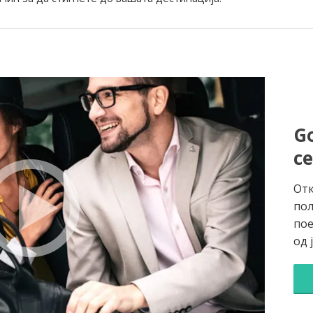
Go
с
Отк
пол
пое
од 