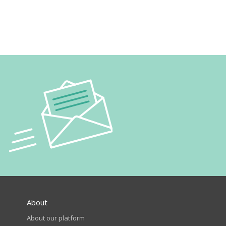
About
About our platform