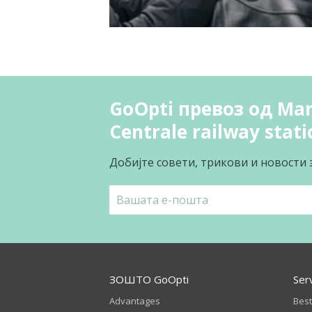
GoOpti превоз од Mari
Centrale railway stati
Добијте совети, трикови и новости 
ЗОШТО GoOpti
Ser
Advantages
Best