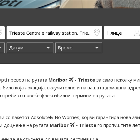
pti превоз на рутата
Maribor
- Trieste
за само неколку ми
 било која локација, вклучително и на вашата домашна адрес
отреби со повеќе флексибилни термини на рутата
и со пакетот Absolutely No Worries, кој ви гарантира нова ав
ди доцнење на рутата
Maribor
- Trieste
го пропуштите лет
ачин за да стигнете до вашата дестинација.