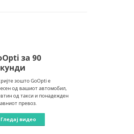
Opti за 90
екунди
ријте зошто GoOpti е
есен од вашиот автомобил,
втин од такси и понадежден
јавниот превоз.
Гледај видео