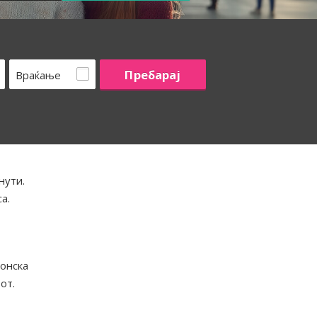
Враќање
нути.
а.
ионска
от.