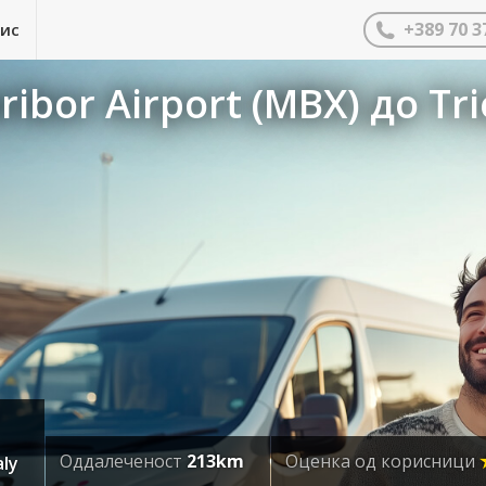
+389 70 3
нис
ibor Airport (MBX) до Tri
Оддалеченост
213km
Оценка од корисници
aly