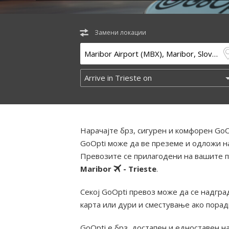
Замени локации
Нарачајте брз, сигурен и комфорен GoO
GoOpti може да ве преземе и одложи на
Превозите се прилагодени на вашите п
Maribor
- Trieste
.
Секој GoOpti превоз може да се надград
карта или дури и сместување ако пора
GoOpti е брз, достапен и едноставен н