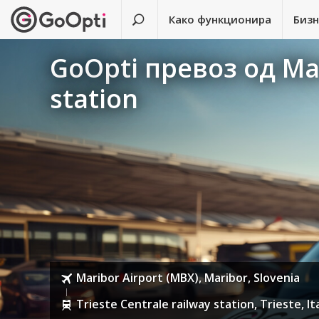
Како функционира
Биз
GoOpti превоз од Mar
station
Maribor Airport (MBX), Maribor, Slovenia
Trieste Centrale railway station, Trieste, It