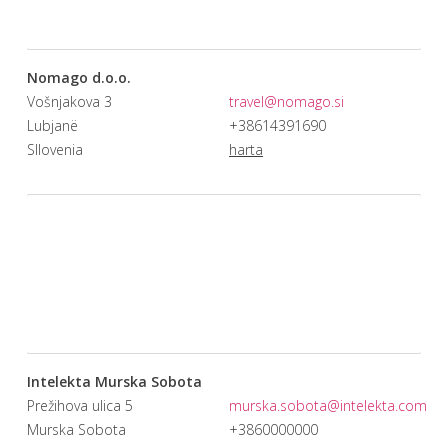
Nomago d.o.o.
Vošnjakova 3
travel@nomago.si
Lubjanë
+38614391690
Sllovenia
harta
Intelekta Murska Sobota
Prežihova ulica 5
murska.sobota@intelekta.com
Murska Sobota
+3860000000