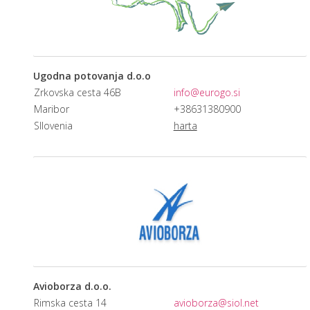
Ugodna potovanja d.o.o
Zrkovska cesta 46B
info@eurogo.si
Maribor
+38631380900
Sllovenia
harta
Avioborza d.o.o.
Rimska cesta 14
avioborza@siol.net