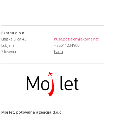
Ekorna d.o.o.
Litijska ulica 43
nusa.poglajen@ekorna.net
Lubjanë
+38641234900
Sllovenia
harta
Moj let, potovalna agencija d.o.o.