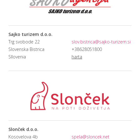
Sajko turizem d.o.o.
Trg svobode 22
slov.bistrica@sajko-turizem.si
Slovenska Bistrica
+38628051800
Sllovenia
harta
Slonček d.o.o.
Kosovelova 4b
spela@sloncek.net