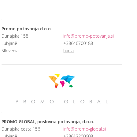
Promo potovanja d.o.o.
Dunajska 158
info@promo-potovanja.si
Lubjanë
+38640700188
Sllovenia
harta
PROMO GLOBAL, poslovna potovanja, d.o.o.
Dunajska cesta 156
info@promo-global.si
Lubjanë
+38613200608