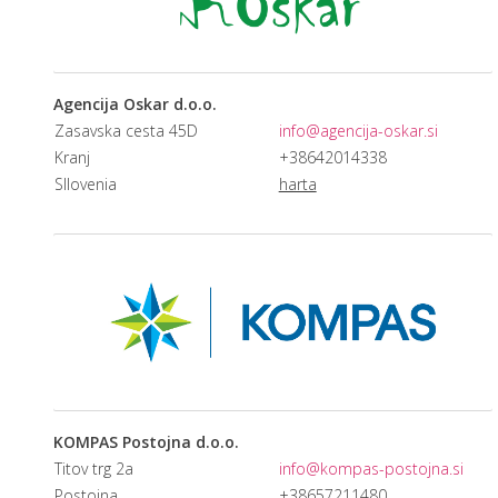
Agencija Oskar d.o.o.
Zasavska cesta 45D
info@agencija-oskar.si
Kranj
+38642014338
Sllovenia
harta
KOMPAS Postojna d.o.o.
Titov trg 2a
info@kompas-postojna.si
Postojna
+38657211480