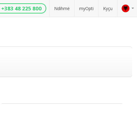
+383 48 225 800
Ndihmë
myOpti
Kyçu