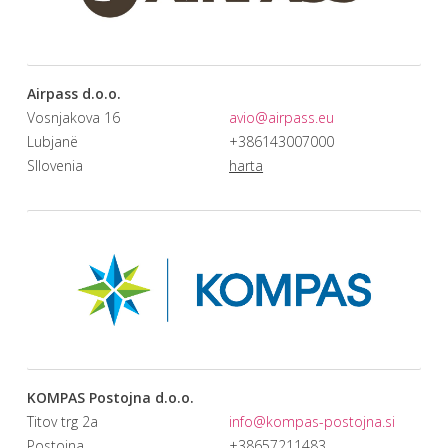
Airpass d.o.o.
Vosnjakova 16
avio@airpass.eu
Lubjanë
+386143007000
Sllovenia
harta
KOMPAS Postojna d.o.o.
Titov trg 2a
info@kompas-postojna.si
Postojna
+38657211483