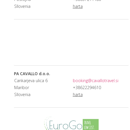
Sllovenia
harta
PA CAVALLO d.o.o.
Cankarjeva ulica 6
booking@cavallotravel.si
Maribor
+38622294610
Sllovenia
harta