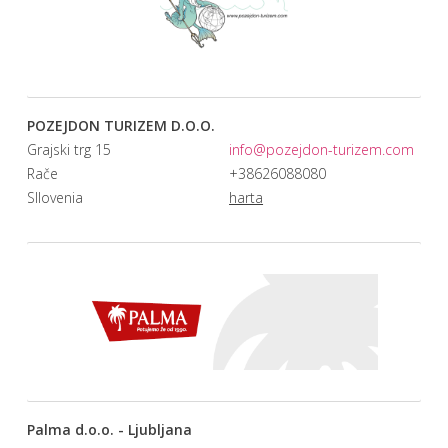
POZEJDON TURIZEM D.O.O.
Grajski trg 15
info@pozejdon-turizem.com
Rače
+38626088080
Sllovenia
harta
Palma d.o.o. - Ljubljana