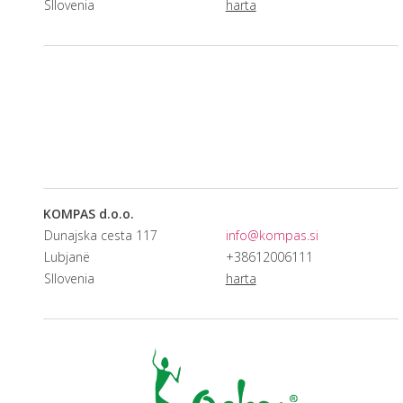
Sllovenia
harta
KOMPAS d.o.o.
Dunajska cesta 117
info@kompas.si
Lubjanë
+38612006111
Sllovenia
harta