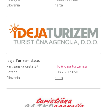
Sllovenia
harta
Ideja Turizem d.o.o.
Partizanska cesta 37
info@ideja-turizem.si
Sežana
+38657305050
Sllovenia
harta