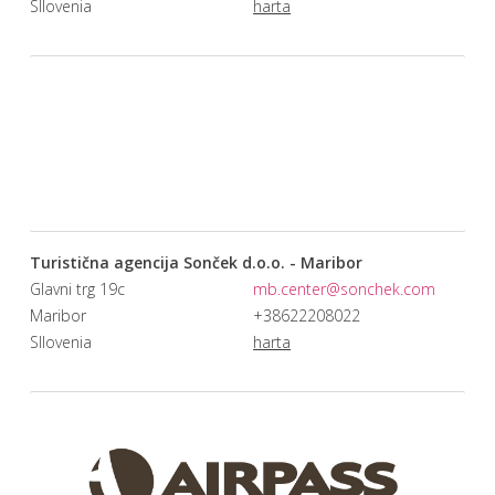
Sllovenia
harta
Turistična agencija Sonček d.o.o. - Maribor
Glavni trg 19c
mb.center@sonchek.com
Maribor
+38622208022
Sllovenia
harta