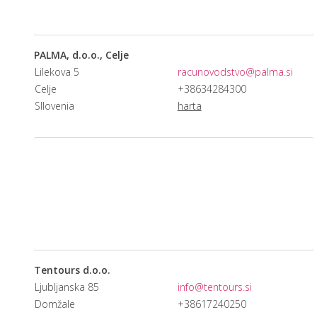
PALMA, d.o.o., Celje
Lilekova 5
racunovodstvo@palma.si
Celje
+38634284300
Sllovenia
harta
Tentours d.o.o.
Ljubljanska 85
info@tentours.si
Domžale
+38617240250