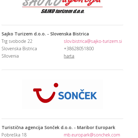
Sajko Turizem d.o.o. - Slovenska Bistrica
Trg svobode 22
slov.bistrica@sajko-turizem.si
Slovenska Bistrica
+38628051800
Sllovenia
harta
Turistična agencija Sonček d.o.o. - Maribor Europark
Pobreška 18
mb.europark@sonchek.com