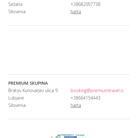
Sežana
+38682057738
Sllovenia
harta
PREMIUM SKUPINA
Bratov Kunovarjev ulica 9
booking@premiumtravel.si
Lubjanë
+38664154443
Sllovenia
harta