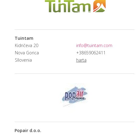
Tuintam
Kidričeva 20
info@tuintam.com
Nova Gorica
+38659062411
Sllovenia
harta
Popair d.o.o.