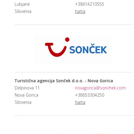
Lubjanë
+38614210555
Sllovenia
harta
Turistična agencija Sonček d.o.o. - Nova Gorica
Delpinova 11
novagorica@sonchek.com
Nova Gorica
+38653304250
Sllovenia
harta