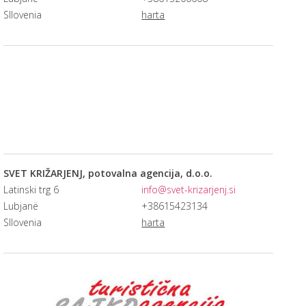
Sllovenia
harta
SVET KRIŽARJENJ, potovalna agencija, d.o.o.
Latinski trg 6
info@svet-krizarjenj.si
Lubjanë
+38615423134
Sllovenia
harta