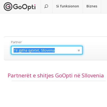
Si funksionon
Biznes
Partner
Partnerët e shitjes GoOpti në Sllovenia