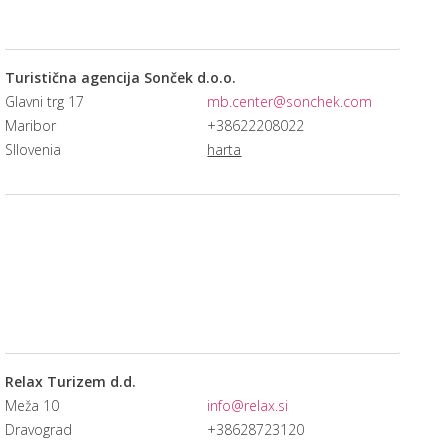
Turistična agencija Sonček d.o.o.
Glavni trg 17
mb.center@sonchek.com
Maribor
+38622208022
Sllovenia
harta
Relax Turizem d.d.
Meža 10
info@relax.si
Dravograd
+38628723120