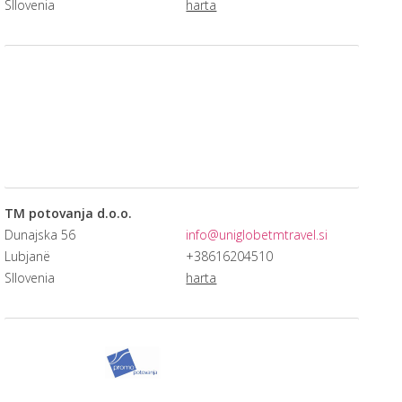
Sllovenia
harta
TM potovanja d.o.o.
Dunajska 56
info@uniglobetmtravel.si
Lubjanë
+38616204510
Sllovenia
harta