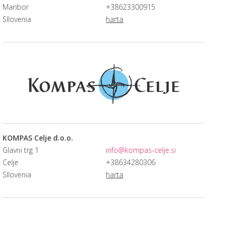
Maribor
+38623300915
Sllovenia
harta
KOMPAS Celje d.o.o.
Glavni trg 1
info@kompas-celje.si
Celje
+38634280306
Sllovenia
harta