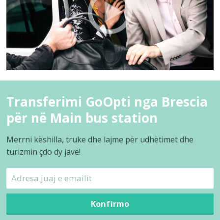
Transferimi GoOpti nga Brescia
për në Main bus station
Merrni këshilla, truke dhe lajme për udhëtimet dhe
turizmin çdo dy javë!
Konfirmo