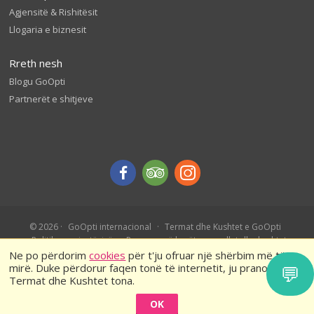
Agjensitë & Rishitësit
Llogaria e biznesit
Rreth nesh
Blogu GoOpti
Partnerët e shitjeve
© 2026
GoOpti internacional
Termat dhe Kushtet e GoOpti
Politika e privatësisë
Rezervo më herët – rregullat dhe kushtet
Ne po përdorim
cookies
për t'ju ofruar një shërbim më të
mirë. Duke përdorur faqen tonë të internetit, ju pranoni
💬
Termat dhe Kushtet tona.
OK