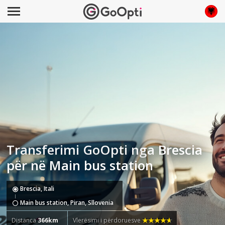
Transferimi GoOpti nga Brescia
për në Main bus station
Brescia, Itali
Main bus station, Piran, Sllovenia
Distanca
366km
Vlerësimi i përdoruesve