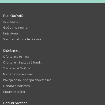
Pse GoOpti?
Avantazhet
GoOpti në numra
Linjat tona
Standardet tona të cilësisë
Shërbimet
Ofertat më të mira
Ofertat e minutës së fundit
Transfertat GoOpti
Menaxho rezervimet
Pakoja Absolutisht pa shqetësime
Qendra e ndihmës
Fluturime të lira
Bëhuni partner