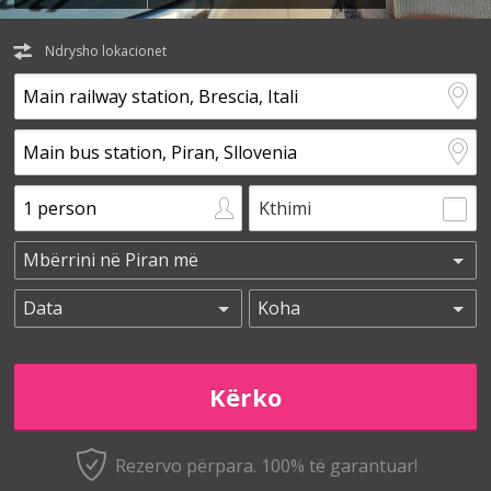
Ndrysho lokacionet
Kthimi
Rezervo përpara. 100% të garantuar!