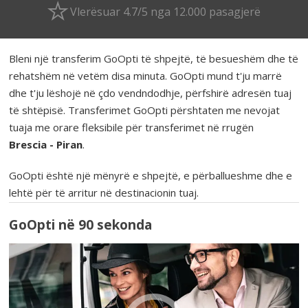
Vlerësuar 4.7/5 nga 12.000 pasagjerë
Bleni një transferim GoOpti të shpejtë, të besueshëm dhe të
rehatshëm në vetëm disa minuta. GoOpti mund t'ju marrë
dhe t'ju lëshojë në çdo vendndodhje, përfshirë adresën tuaj
të shtëpisë. Transferimet GoOpti përshtaten me nevojat
tuaja me orare fleksibile për transferimet në rrugën
Brescia - Piran
.
GoOpti është një mënyrë e shpejtë, e përballueshme dhe e
lehtë për të arritur në destinacionin tuaj.
GoOpti në 90 sekonda