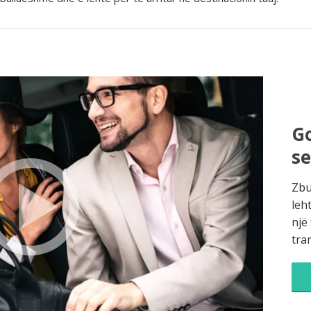
Go
s
Zbu
leh
një
tra