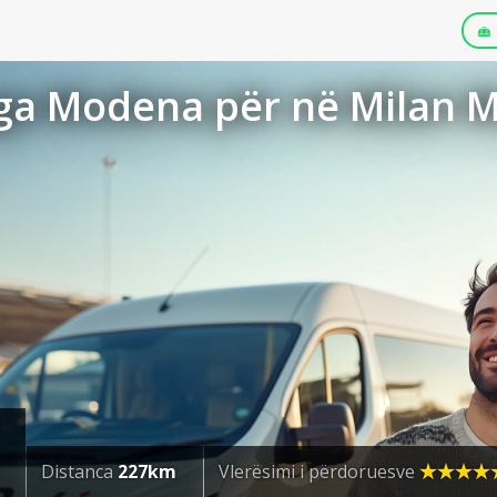
ga Modena për në Milan M
Distanca
227km
Vlerësimi i përdoruesve