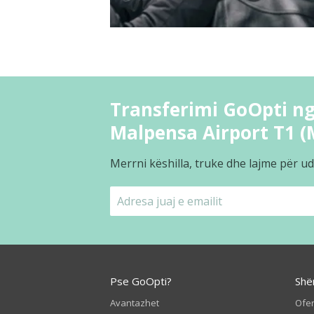
Transferimi GoOpti n
Malpensa Airport T1 (
Merrni këshilla, truke dhe lajme për ud
Pse GoOpti?
Shë
Avantazhet
Ofer