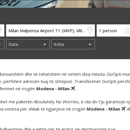
të besueshëm dhe të rehatshëm në vetëm disa minuta. GoOpti mun
e, përfshirë adresën tuaj të shtëpisë. Transferimet GoOpti përs
nsferimet në rrugën
Modena - Milan
.
t me paketën Absolutely No Worries, e cila do t'ju garantojë nj
ka vonesa për shkak të ngjarjeve në rrugën
Modena - Milan
d
llueshme dhe e lehtë për të arritur në destinacionin tuaj.