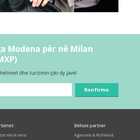
ga Modena për në Milan
MXP)
hëtimet dhe turizmin çdo dy javë!
Konfirmo
rbimet
Bëhuni partner
tat më të mira
Agjensitë & Rishitësit