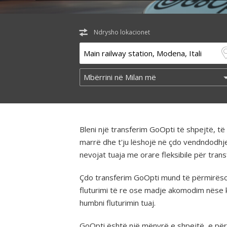
Ndrysho lokacionet
Bleni një transferim GoOpti të shpejtë, 
marrë dhe t'ju lëshojë në çdo vendndodhj
nevojat tuaja me orare fleksibile për tra
Çdo transferim GoOpti mund të përmirësohe
fluturimi të re ose madje akomodim nëse 
humbni fluturimin tuaj.
GoOpti është një mënyrë e shpejtë, e përba