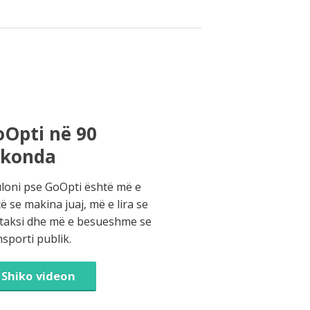
Opti në 90
ekonda
loni pse GoOpti është më e
të se makina juaj, më e lira se
 taksi dhe më e besueshme se
nsporti publik.
Shiko videon