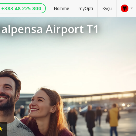
+383 48 225 800
Ndihmë
myOpti
Kyçu
alpensa Airport T1