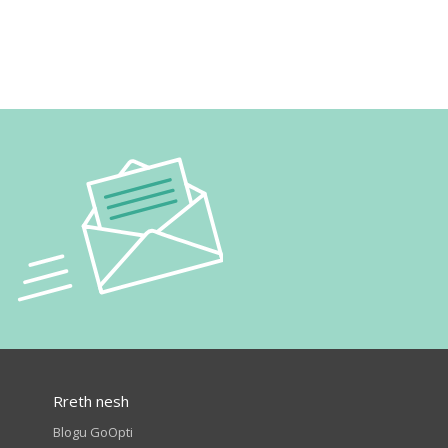
Rreth nesh
Blogu GoOpti