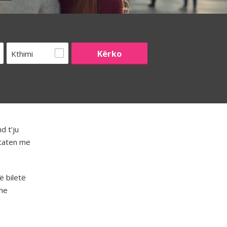
Kthimi
d t'ju
htaten me
ë biletë
he