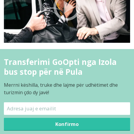
Transferimi GoOpti nga Izola
bus stop për në Pula
Merrni këshilla, truke dhe lajme për udhëtimet dhe
turizmin çdo dy javë!
Konfirmo