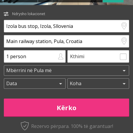
Ndrysho lokacionet
Kthimi
Rezervo përpara. 100% të garantuar!