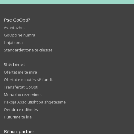
Pse GoOpti?
Avantazhet
GoOpti në numra
Linjat tona
Standardet tona të cilësisë
Shërbimet
Ofertat më të mira
Ofertat e minutës së fundit
Transfertat GoOpti
Menaxho rezervimet
Pakoja Absolutisht pa shqetësime
Qendra e ndihmës
Fluturime të lira
Bëhuni partner