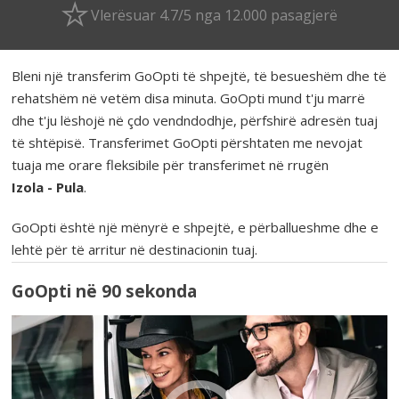
Vlerësuar 4.7/5 nga 12.000 pasagjerë
Bleni një transferim GoOpti të shpejtë, të besueshëm dhe të
rehatshëm në vetëm disa minuta. GoOpti mund t'ju marrë
dhe t'ju lëshojë në çdo vendndodhje, përfshirë adresën tuaj
të shtëpisë. Transferimet GoOpti përshtaten me nevojat
tuaja me orare fleksibile për transferimet në rrugën
Izola - Pula
.
GoOpti është një mënyrë e shpejtë, e përballueshme dhe e
lehtë për të arritur në destinacionin tuaj.
GoOpti në 90 sekonda