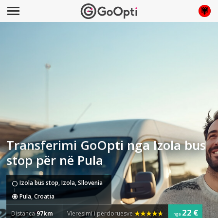
Transferimi GoOpti nga Izola bus
stop për në Pula
Izola bus stop, Izola, Sllovenia
Pula, Croatia
22 €
Distanca
97km
Vlerësimi i përdoruesve
nga