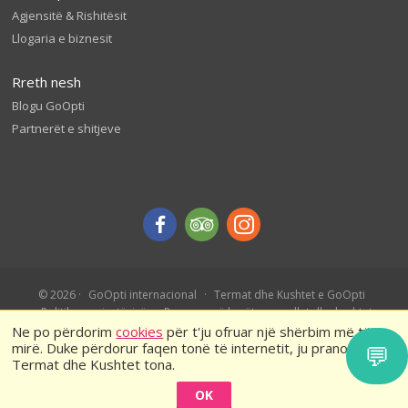
Agjensitë & Rishitësit
Llogaria e biznesit
Rreth nesh
Blogu GoOpti
Partnerët e shitjeve
© 2026
GoOpti internacional
Termat dhe Kushtet e GoOpti
Politika e privatësisë
Rezervo më herët – rregullat dhe kushtet
Ne po përdorim
cookies
për t'ju ofruar një shërbim më të
mirë. Duke përdorur faqen tonë të internetit, ju pranoni
💬
Termat dhe Kushtet tona.
OK