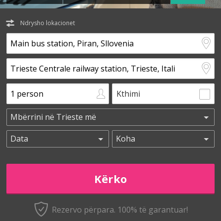
Ndrysho lokacionet
Kthimi
Rezervo përpara. 100% të garantuar!