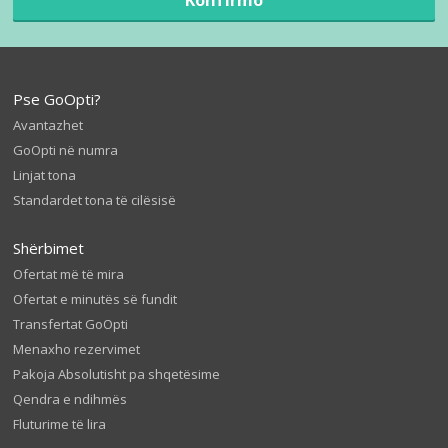
Pse GoOpti?
Avantazhet
GoOpti në numra
Linjat tona
Standardet tona të cilësisë
Shërbimet
Ofertat më të mira
Ofertat e minutës së fundit
Transfertat GoOpti
Menaxho rezervimet
Pakoja Absolutisht pa shqetësime
Qendra e ndihmës
Fluturime të lira