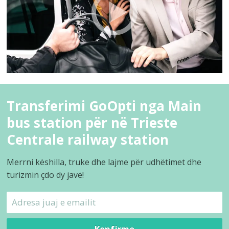
Transferimi GoOpti nga Main
bus station për në Trieste
Centrale railway station
Merrni këshilla, truke dhe lajme për udhëtimet dhe
turizmin çdo dy javë!
Konfirmo