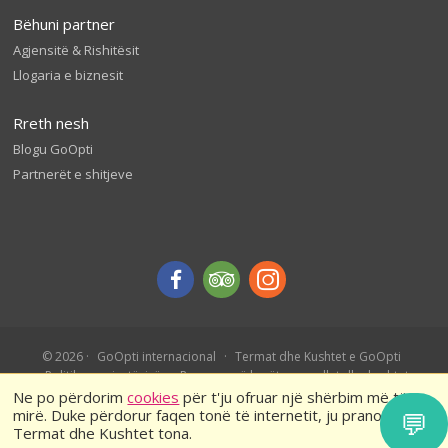
Bëhuni partner
Agjensitë & Rishitësit
Llogaria e biznesit
Rreth nesh
Blogu GoOpti
Partnerët e shitjeve
© 2026
GoOpti internacional
Termat dhe Kushtet e GoOpti
Politika e privatësisë
Rezervo më herët – rregullat dhe kushtet
Ne po përdorim
cookies
për t'ju ofruar një shërbim më të
mirë. Duke përdorur faqen tonë të internetit, ju pranoni
💬
Termat dhe Kushtet tona.