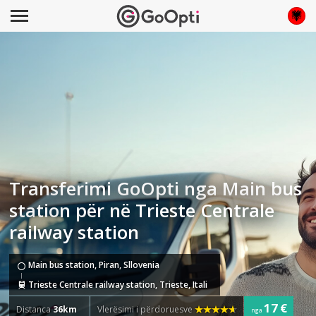
Transferimi GoOpti nga Main bus
station për në Trieste Centrale
railway station
Main bus station, Piran, Sllovenia
Trieste Centrale railway station, Trieste, Itali
17 €
Distanca
36km
Vlerësimi i përdoruesve
nga