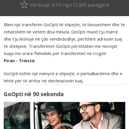
Vlerësuar 4.7/5 nga 12.000 pasagjerë
Bleni një transferim GoOpti të shpejtë, të besueshëm dhe të
rehatshëm në vetëm disa minuta. GoOpti mund t'ju marrë
dhe t'ju lëshojë në çdo vendndodhje, përfshirë adresën tuaj
të shtëpisë. Transferimet GoOpti përshtaten me nevojat
tuaja me orare fleksibile për transferimet në rrugën
Piran - Trieste
.
GoOpti është një mënyrë e shpejtë, e përballueshme dhe e
lehtë për të arritur në destinacionin tuaj.
GoOpti në 90 sekonda