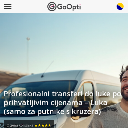
Profesionalni transferi do luke po
prihvatljivim cijenama – Luka
(samo za putnike s kruzera)
Ocjena korisnika