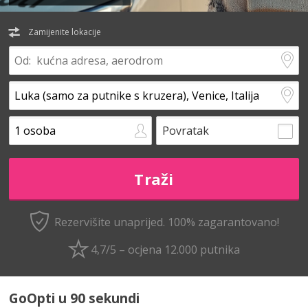
Zamijenite lokacije
Povratak
Rezervišite unaprijed.
100% zagarantovano!
4,7/5 – ocjena 12.000 putnika
GoOpti u 90 sekundi