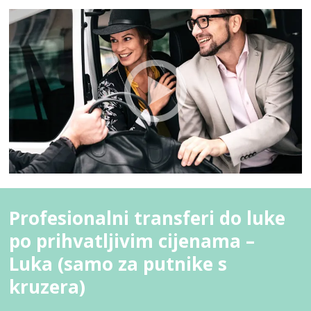
Profesionalni transferi do luke
po prihvatljivim cijenama –
Luka (samo za putnike s
kruzera)