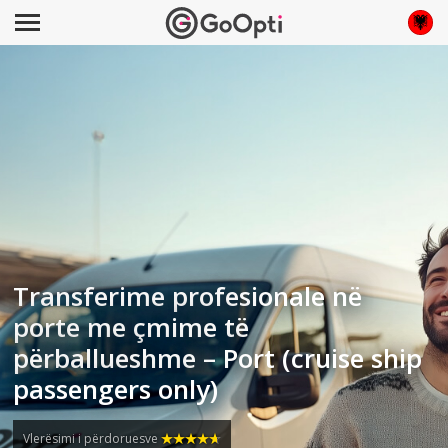
Transferime profesionale në
porte me çmime të
përballueshme – Port (cruise ship
passengers only)
Vlerësimi i përdoruesve