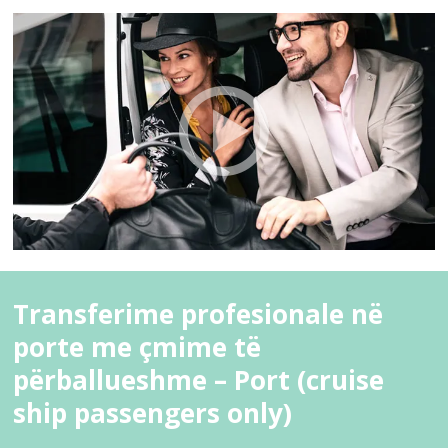
Transferime profesionale në
porte me çmime të
përballueshme – Port (cruise
ship passengers only)