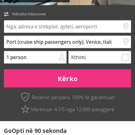
Ndrysho lokacionet
Kthimi
Rezervo përpara. 100% të garantuar!
Vlerësuar 4.7/5 nga 12.000 pasagjerë
GoOpti në 90 sekonda