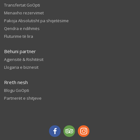
Transfertat GoOpti
Menaxho rezervimet
Pakoja Absolutisht pa shqetësime
Qendra e ndihmës
Fluturime të lira
Bëhuni partner
Agjensitë & Rishitësit
Llogaria e biznesit
Rreth nesh
Blogu GoOpti
Partnerët e shitjeve