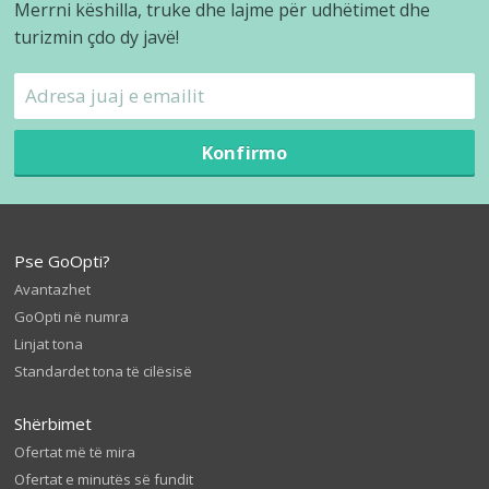
Merrni këshilla, truke dhe lajme për udhëtimet dhe
turizmin çdo dy javë!
Konfirmo
Pse GoOpti?
Avantazhet
GoOpti në numra
Linjat tona
Standardet tona të cilësisë
Shërbimet
Ofertat më të mira
Ofertat e minutës së fundit