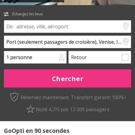
Échangez les lieux
Retour
Réservez maintenant.
Transfert garanti 100% !
Noté 4,7/5 par 12 000 passagers
GoOpti en 90 secondes