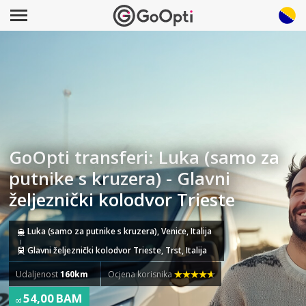
GoOpti transferi: Luka (samo za
putnike s kruzera) - Glavni
željeznički kolodvor Trieste
Luka (samo za putnike s kruzera), Venice, Italija
Glavni željeznički kolodvor Trieste, Trst, Italija
Udaljenost
160km
Ocjena korisnika
54,00 BAM
od