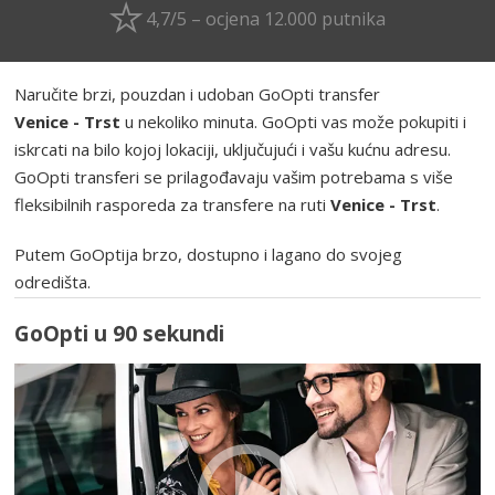
4,7/5 – ocjena 12.000 putnika
Naručite brzi, pouzdan i udoban GoOpti transfer
Venice - Trst
u nekoliko minuta. GoOpti vas može pokupiti i
iskrcati na bilo kojoj lokaciji, uključujući i vašu kućnu adresu.
GoOpti transferi se prilagođavaju vašim potrebama s više
fleksibilnih rasporeda za transfere na ruti
Venice - Trst
.
Putem GoOptija brzo, dostupno i lagano do svojeg
odredišta.
GoOpti u 90 sekundi