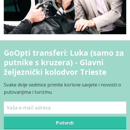
GoOpti transferi: Luka (samo za
putnike s kruzera) - Glavni
željeznički kolodvor Trieste
Svake dvije sedmice primite korisne savjete i novosti o
putovanjima i turizmu.
Potvrdi