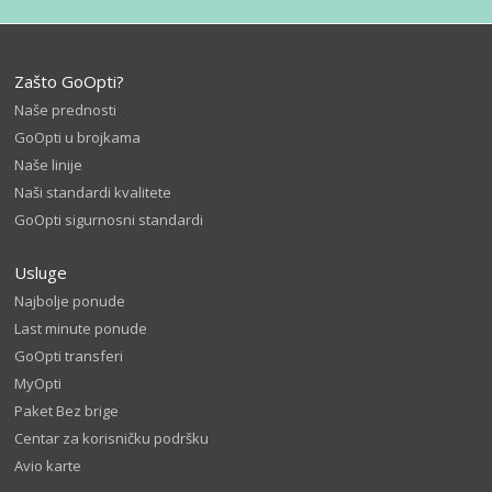
Zašto GoOpti?
Naše prednosti
GoOpti u brojkama
Naše linije
Naši standardi kvalitete
GoOpti sigurnosni standardi
Usluge
Najbolje ponude
Last minute ponude
GoOpti transferi
MyOpti
Paket Bez brige
Centar za korisničku podršku
Avio karte