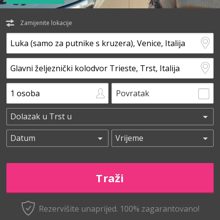
Zamijenite lokacije
Povratak
Rezervišite unaprijed.
100% zagarantovano!