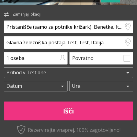
Zamenjaj lokaciji
Povratno
Rezervirajte vnaprej.
100% zagotovljeno!