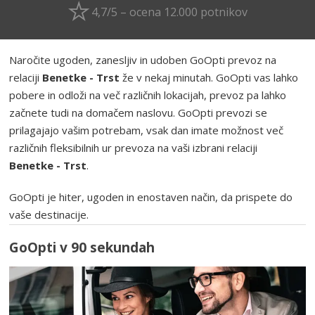
4,7/5 – ocena 12.000 potnikov
Naročite ugoden, zanesljiv in udoben GoOpti prevoz na
relaciji
Benetke - Trst
že v nekaj minutah. GoOpti vas lahko
pobere in odloži na več različnih lokacijah, prevoz pa lahko
začnete tudi na domačem naslovu. GoOpti prevozi se
prilagajajo vašim potrebam, vsak dan imate možnost več
različnih fleksibilnih ur prevoza na vaši izbrani relaciji
Benetke - Trst
.
GoOpti je hiter, ugoden in enostaven način, da prispete do
vaše destinacije.
GoOpti v 90 sekundah