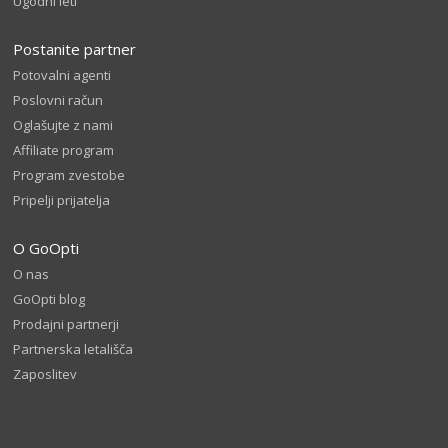
Ugodni leti
Postanite partner
Potovalni agenti
Poslovni račun
Oglašujte z nami
Affiliate program
Program zvestobe
Pripelji prijatelja
O GoOpti
O nas
GoOpti blog
Prodajni partnerji
Partnerska letališča
Zaposlitev