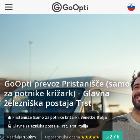
GoOpti prevoz Pristanišče (samo
za potnike križark) - Glavna
železniška postaja Trst
Pristanišče (samo za potnike križark), Benetke, Italija
Glavna železniška postaja Trst, Trst, Italija
27 €
Razdalja
160km
Uporabniška ocena
od