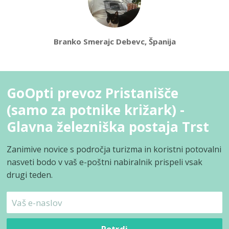
Branko Smerajc Debevc, Španija
GoOpti prevoz Pristanišče
(samo za potnike križark) -
Glavna železniška postaja Trst
Zanimive novice s področja turizma in koristni potovalni
nasveti bodo v vaš e-poštni nabiralnik prispeli vsak
drugi teden.
Potrdi