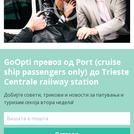
GoOpti превоз од Port (cruise
ship passengers only) до Trieste
Centrale railway station
Добијте совети, трикови и новости за патувања и
туризам секоја втора недела!
Потврди