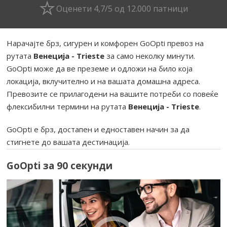
Оценети 4,7/5 од 12.000 патници
Нарачајте брз, сигурен и комфорен GoOpti превоз на
рутата
Венеција - Trieste
за само неколку минути.
GoOpti може да ве преземе и одложи на било која
локација, вклучително и на вашата домашна адреса.
Превозите се прилагодени на вашите потреби со повеќе
флексибилни термини на рутата
Венеција - Trieste
.
GoOpti е брз, достапен и едноставен начин за да
стигнете до вашата дестинација.
GoOpti за 90 секунди