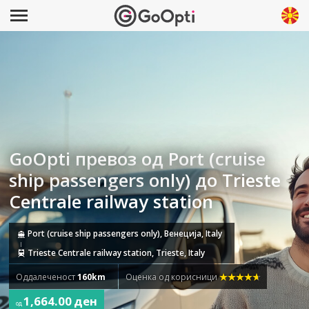
GoOpti превоз од Port (cruise
ship passengers only) до Trieste
Centrale railway station
Port (cruise ship passengers only), Венеција, Italy
Trieste Centrale railway station, Trieste, Italy
Оддалеченост
160km
Оценка од корисници
1,664.00 ден
од