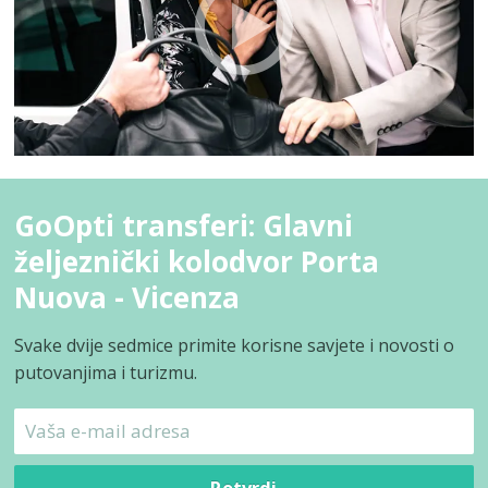
GoOpti transferi: Glavni
željeznički kolodvor Porta
Nuova - Vicenza
Svake dvije sedmice primite korisne savjete i novosti o
putovanjima i turizmu.
Potvrdi