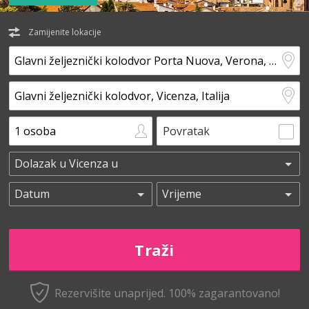
Zamijenite lokacije
Povratak
Rezervišite unaprijed.
100% zagarantovano!