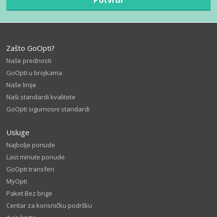
Zašto GoOpti?
Naše prednosti
GoOpti u brojkama
Naše linije
Naši standardi kvalitete
GoOpti sigurnosni standardi
Usluge
Najbolje ponude
Last minute ponude
GoOpti transferi
MyOpti
Paket Bez brige
Centar za korisničku podršku