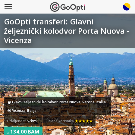
GoOpti transferi: Glavni
željeznički kolodvor Porta Nuova -
Vicenza
Glavni željeznički kolodvor Porta Nuova, Verona, Italija
Vicenza, Italija
Udaljenost
57km
Ocjena korisnika
134,00 BAM
od