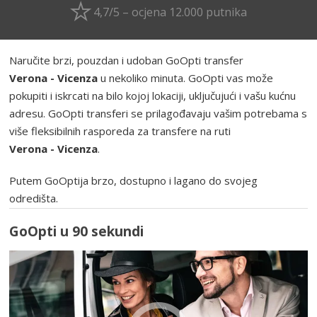
4,7/5 – ocjena 12.000 putnika
Naručite brzi, pouzdan i udoban GoOpti transfer
Verona - Vicenza
u nekoliko minuta. GoOpti vas može
pokupiti i iskrcati na bilo kojoj lokaciji, uključujući i vašu kućnu
adresu. GoOpti transferi se prilagođavaju vašim potrebama s
više fleksibilnih rasporeda za transfere na ruti
Verona - Vicenza
.
Putem GoOptija brzo, dostupno i lagano do svojeg
odredišta.
GoOpti u 90 sekundi