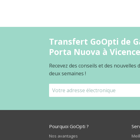
Transfert GoOpti de Ga
Porta Nuova à Vicenc
Recevez des conseils et des nouvelles
deux semaines !
Pourquoi GoOpti ?
Ser
Nos avantages
Meil