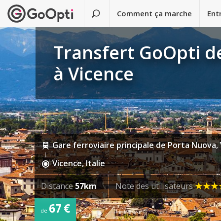
Comment ça marche
Ent
Transfert GoOpti de
à Vicence
Gare ferroviaire principale de Porta Nuova, 
Vicence, Italie
Distance
57km
Note des utilisateurs
67 €
de