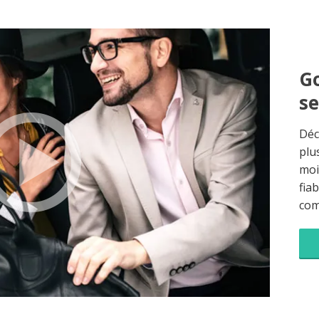
Go
s
Déc
plu
moi
fia
co