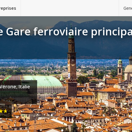
reprises
Gene
 Gare ferroviaire princip
Vérone, Italie