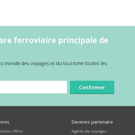
re ferroviaire principale de
e
 du monde des voyages et du tourisme toutes les
Confirmer
vices
Devenez partenaire
leures offres
Agents de voyages