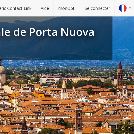
ric Contact Link
Aide
monOpti
Se connecter
ale de Porta Nuova