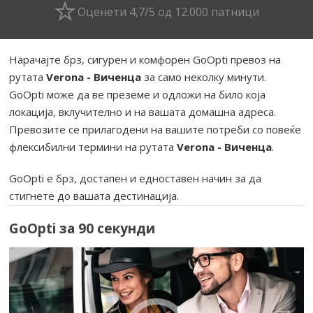
Оценети 4,7/5 од 12.000 патници
Нарачајте брз, сигурен и комфорен GoOpti превоз на
рутата
Verona - Виченца
за само неколку минути.
GoOpti може да ве преземе и одложи на било која
локација, вклучително и на вашата домашна адреса.
Превозите се прилагодени на вашите потреби со повеќе
флексибилни термини на рутата
Verona - Виченца
.
GoOpti е брз, достапен и едноставен начин за да
стигнете до вашата дестинација.
GoOpti за 90 секунди