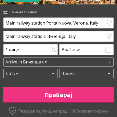
Замени локации
Враќање
Резервирајте однапред. 100% гарантирано!