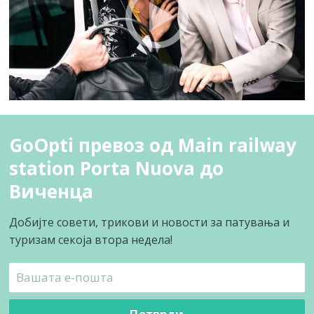
GoOpti превоз од Main railway
station Porta Nuova до
Виченца
Добијте совети, трикови и новости за патувања и
туризам секоја втора недела!
Потврди