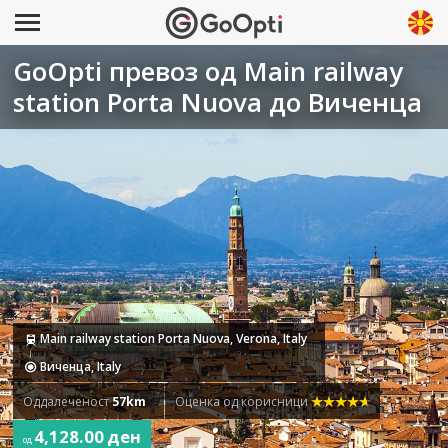
GoOpti превоз од Main railway
station Porta Nuova до Виченца
Main railway station Porta Nuova, Verona, Italy
Виченца, Italy
Оддалеченост
57km
Оценка од корисници
4,128.00 ден
од