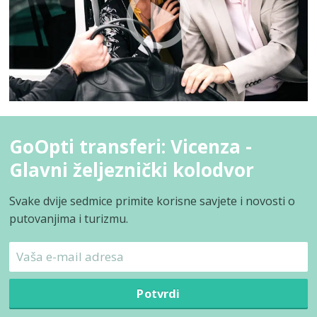
GoOpti transferi: Vicenza -
Glavni željeznički kolodvor
Svake dvije sedmice primite korisne savjete i novosti o
putovanjima i turizmu.
Potvrdi