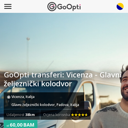
GoOpti transferi: Vicenza - Glavni
željeznički kolodvor
Vicenza, Italija
Glavni željeznički kolodvor, Padova, Italija
Udaljenost
38km
Ocjena korisnika
60,00 BAM
od