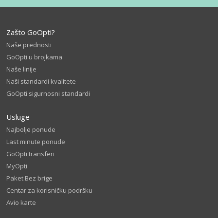
Zašto GoOpti?
Naše prednosti
GoOpti u brojkama
Naše linije
Naši standardi kvalitete
GoOpti sigurnosni standardi
Usluge
Najbolje ponude
Last minute ponude
GoOpti transferi
MyOpti
Paket Bez brige
Centar za korisničku podršku
Avio karte