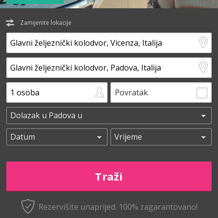
Zamijenite lokacije
Povratak
Rezervišite unaprijed.
100% zagarantovano!