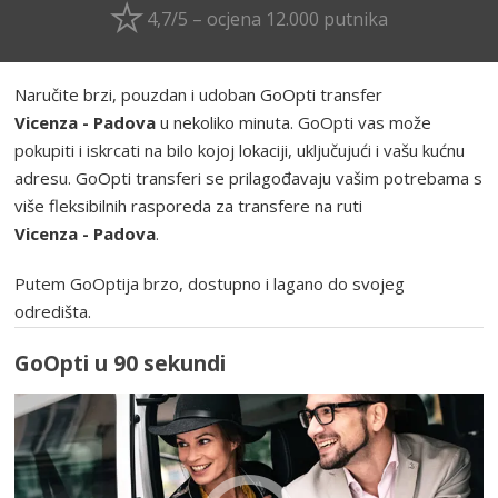
4,7/5 – ocjena 12.000 putnika
Naručite brzi, pouzdan i udoban GoOpti transfer
Vicenza - Padova
u nekoliko minuta. GoOpti vas može
pokupiti i iskrcati na bilo kojoj lokaciji, uključujući i vašu kućnu
adresu. GoOpti transferi se prilagođavaju vašim potrebama s
više fleksibilnih rasporeda za transfere na ruti
Vicenza - Padova
.
Putem GoOptija brzo, dostupno i lagano do svojeg
odredišta.
GoOpti u 90 sekundi