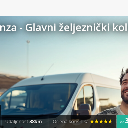
nza - Glavni željeznički ko
Udaljenost
38km
Ocjena korisnika
od