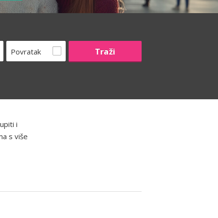
Povratak
piti i
ma s više