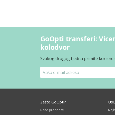
GoOpti transferi: Vicen
kolodvor
Svakog drugog tjedna primite korisne s
Zašto GoOpti?
Usl
Naše prednosti
Naj