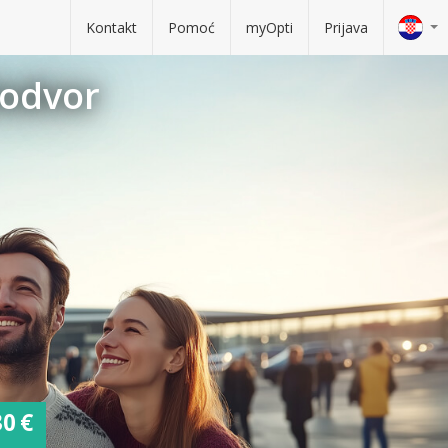
Kontakt
Pomoć
myOpti
Prijava
lodvor
30 €