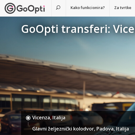
Kako funkcionira?
Za tvrtke
GoOpti transferi: Vice
Vicenza, Italija
Glavni željeznički kolodvor, Padova, Italija