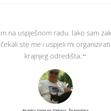
am na uspješnom radu. Iako sam zak
čekali ste me i uspjeli mi organizirat
krajnjeg odredišta.
Branko Smerajc Debevc, Španjolska