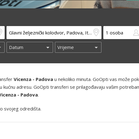
ransfer
Vicenza - Padova
u nekoliko minuta. GoOpti vas može poku
 i vašu kućnu adresu. GoOpti transferi se prilagođavaju vašim potreba
Vicenza - Padova
.
o svojeg odredišta.