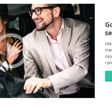
Go
s
Otk
tra
oso
i p