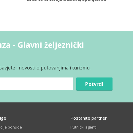
za - Glavni željeznički
avjete i novosti o putovanjima i turizmu.
Potvrdi
uge
Postanite partner
bolje ponude
Putnički agenti