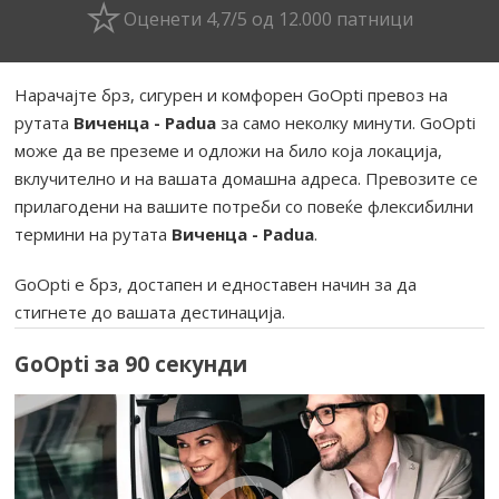
Оценети 4,7/5 од 12.000 патници
Нарачајте брз, сигурен и комфорен GoOpti превоз на
рутата
Виченца - Padua
за само неколку минути. GoOpti
може да ве преземе и одложи на било која локација,
вклучително и на вашата домашна адреса. Превозите се
прилагодени на вашите потреби со повеќе флексибилни
термини на рутата
Виченца - Padua
.
GoOpti е брз, достапен и едноставен начин за да
стигнете до вашата дестинација.
GoOpti за 90 секунди