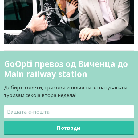
GoOpti превоз од Виченца до
Main railway station
Добијте совети, трикови и новости за патувања и
туризам секоја втора недела!
Потврди