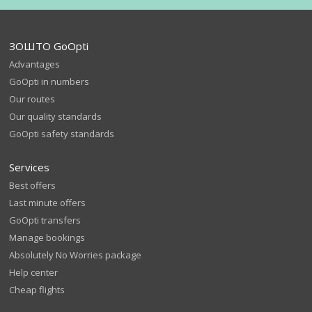
ЗОШТО GoOpti
Advantages
GoOpti in numbers
Our routes
Our quality standards
GoOpti safety standards
Services
Best offers
Last minute offers
GoOpti transfers
Manage bookings
Absolutely No Worries package
Help center
Cheap flights