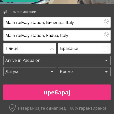
Замени локации
Враќање
Резервирајте однапред. 100% гарантирано!