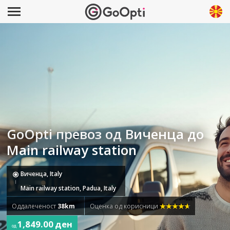
GoOpti превоз од Виченца до
Main railway station
Виченца, Italy
Main railway station, Padua, Italy
Оддалеченост
38km
Оценка од корисници
1,849.00 ден
од