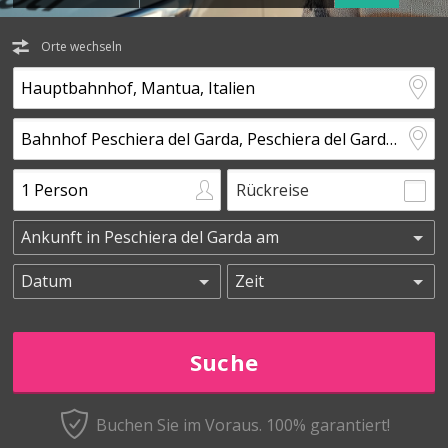
Orte wechseln
Rückreise
Buchen Sie im Voraus.
100% garantiert!