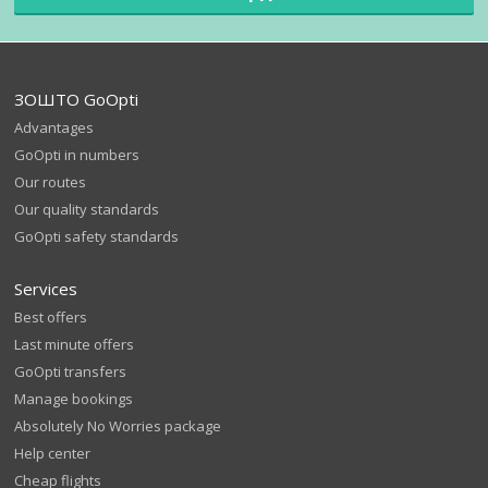
ЗОШТО GoOpti
Advantages
GoOpti in numbers
Our routes
Our quality standards
GoOpti safety standards
Services
Best offers
Last minute offers
GoOpti transfers
Manage bookings
Absolutely No Worries package
Help center
Cheap flights