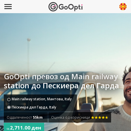
GoOpti превоз од Main railway
station до Пескиера дел Гарда
Main railway station, Мантова, Italy
Пескиера дел Гарда, Italy
Оддалеченост
55km
Оценка од корисници
2,711.00 ден
од