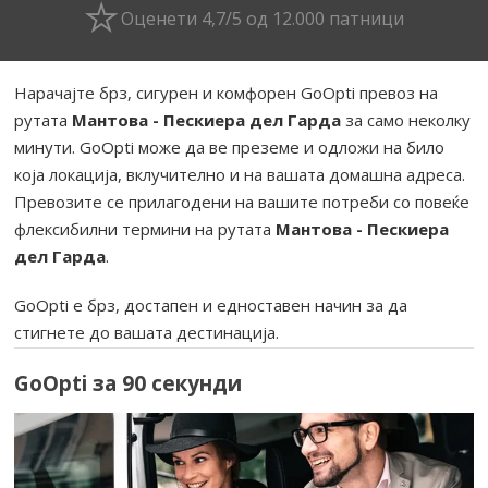
Оценети 4,7/5 од 12.000 патници
Нарачајте брз, сигурен и комфорен GoOpti превоз на
рутата
Мантова - Пескиера дел Гарда
за само неколку
минути. GoOpti може да ве преземе и одложи на било
која локација, вклучително и на вашата домашна адреса.
Превозите се прилагодени на вашите потреби со повеќе
флексибилни термини на рутата
Мантова - Пескиера
дел Гарда
.
GoOpti е брз, достапен и едноставен начин за да
стигнете до вашата дестинација.
GoOpti за 90 секунди