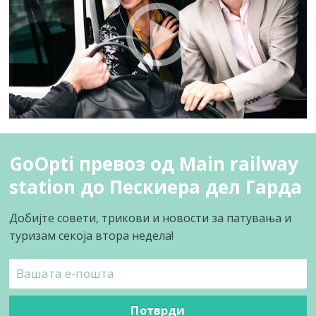
GoOpti превоз од Main railway
station до Пескиера дел Гарда
Добијте совети, трикови и новости за патувања и
туризам секоја втора недела!
Потврди