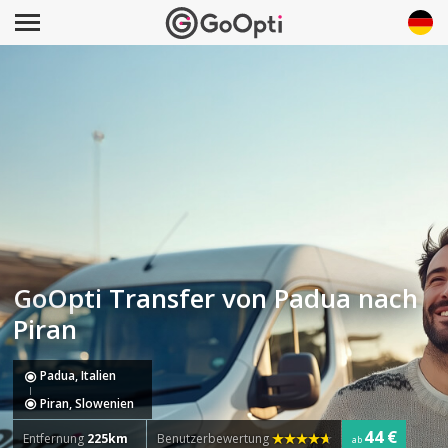
GoOpti Transfer von Padua nach
Piran
Padua, Italien
Piran, Slowenien
44 €
Entfernung
225km
Benutzerbewertung
ab