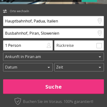
Orte wechseln
Rückreise
Buchen Sie im Voraus.
100% garantiert!