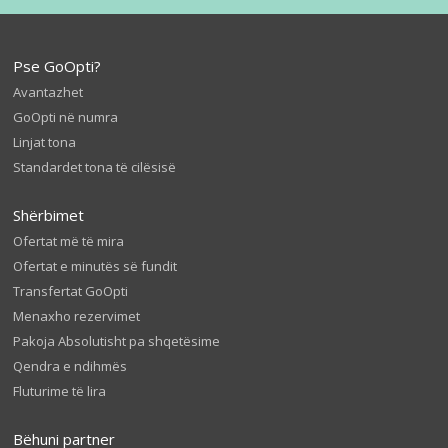
Pse GoOpti?
Avantazhet
GoOpti në numra
Linjat tona
Standardet tona të cilësisë
Shërbimet
Ofertat më të mira
Ofertat e minutës së fundit
Transfertat GoOpti
Menaxho rezervimet
Pakoja Absolutisht pa shqetësime
Qendra e ndihmës
Fluturime të lira
Bëhuni partner