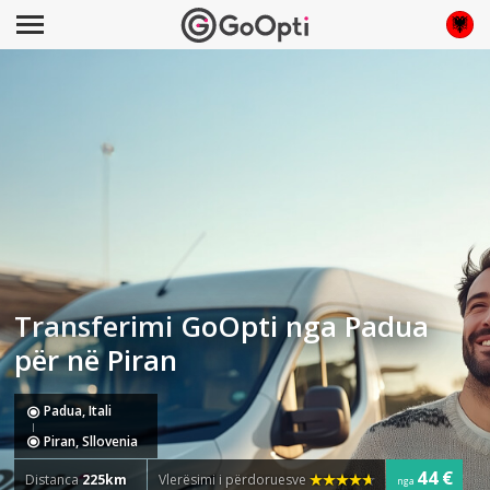
Transferimi GoOpti nga Padua
për në Piran
Padua, Itali
Piran, Sllovenia
44 €
Distanca
225km
Vlerësimi i përdoruesve
nga