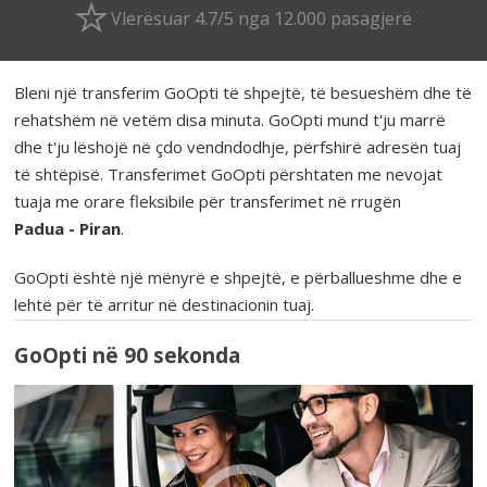
Vlerësuar 4.7/5 nga 12.000 pasagjerë
Bleni një transferim GoOpti të shpejtë, të besueshëm dhe të
rehatshëm në vetëm disa minuta. GoOpti mund t'ju marrë
dhe t'ju lëshojë në çdo vendndodhje, përfshirë adresën tuaj
të shtëpisë. Transferimet GoOpti përshtaten me nevojat
tuaja me orare fleksibile për transferimet në rrugën
Padua - Piran
.
GoOpti është një mënyrë e shpejtë, e përballueshme dhe e
lehtë për të arritur në destinacionin tuaj.
GoOpti në 90 sekonda