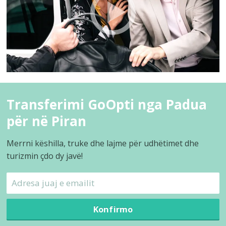
Transferimi GoOpti nga Padua
për në Piran
Merrni këshilla, truke dhe lajme për udhëtimet dhe
turizmin çdo dy javë!
Konfirmo