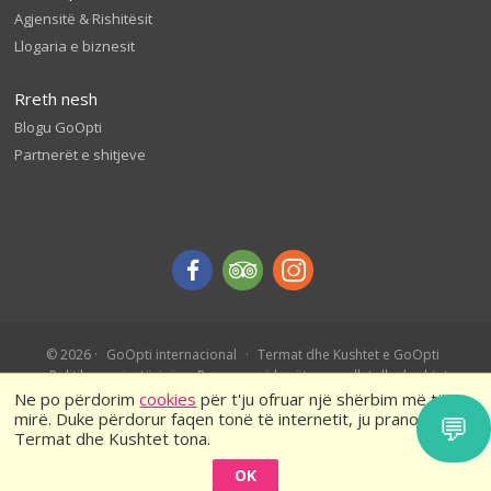
Agjensitë & Rishitësit
Llogaria e biznesit
Rreth nesh
Blogu GoOpti
Partnerët e shitjeve
© 2026
GoOpti internacional
Termat dhe Kushtet e GoOpti
Politika e privatësisë
Rezervo më herët – rregullat dhe kushtet
Ne po përdorim
cookies
për t'ju ofruar një shërbim më të
mirë. Duke përdorur faqen tonë të internetit, ju pranoni
💬
Termat dhe Kushtet tona.
OK