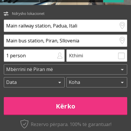
Ndrysho lokacionet
Kthimi
Rezervo përpara. 100% të garantuar!