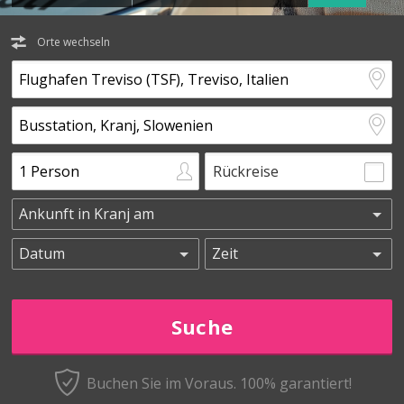
Orte wechseln
Rückreise
Buchen Sie im Voraus.
100% garantiert!